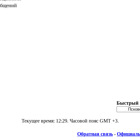
общений
Быстрый 
Текущее время:
12:29
. Часовой пояс GMT +3.
Обратная связь
-
Официаль