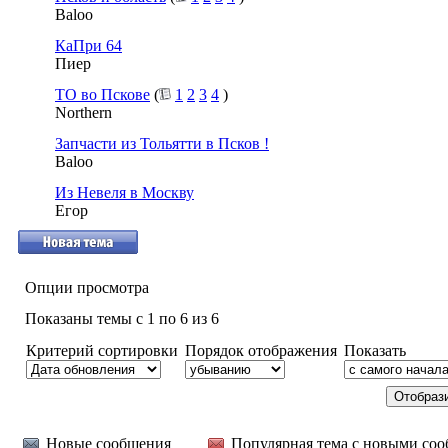
Baloo
КаПри 64
Пиер
ТО во Пскове
(
1
2
3
4
)
Northern
Запчасти из Тольятти в Псков !
Baloo
Из Невеля в Москву
Егор
Опции просмотра
Показаны темы с 1 по 6 из 6
Критерий сортировки
Порядок отображения
Показать
Новые сообщения
Популярная тема с новыми со