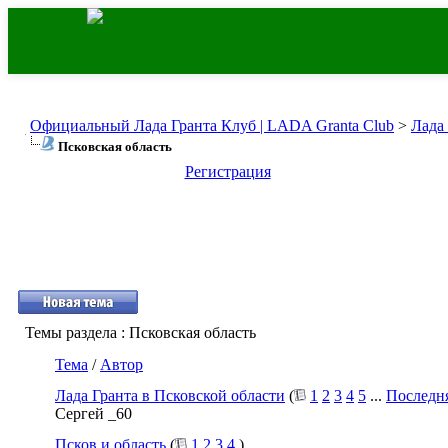
Официальный Лада Гранта Клуб | LADA Granta Club
>
Лада
Псковская область
Регистрация
Темы раздела
: Псковская область
Тема
/
Автор
Лада Гранта в Псковской области
(
1
2
3
4
5
...
Последн
Сергей _60
Псков и область
(
1
2
3
4
)