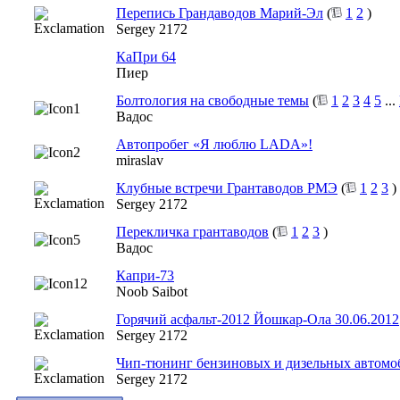
Перепись Грандаводов Марий-Эл
(
1
2
)
Sergey 2172
КаПри 64
Пиер
Болтология на свободные темы
(
1
2
3
4
5
...
Вадос
Автопробег «Я люблю LADA»!
miraslav
Клубные встречи Грантаводов РМЭ
(
1
2
3
)
Sergey 2172
Перекличка грантаводов
(
1
2
3
)
Вадос
Капри-73
Noob Saibot
Горячий асфальт-2012 Йошкар-Ола 30.06.2012
Sergey 2172
Чип-тюнинг бензиновых и дизельных автомо
Sergey 2172