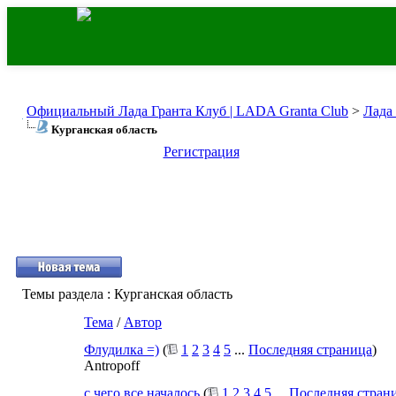
Официальный Лада Гранта Клуб | LADA Granta Club
>
Лада
Курганская область
Регистрация
Темы раздела
: Курганская область
Тема
/
Автор
Флудилка =)
(
1
2
3
4
5
...
Последняя страница
)
Antropoff
с чего все началось
(
1
2
3
4
5
...
Последняя стран