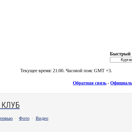
Быстрый 
Текущее время:
21:00
. Часовой пояс GMT +3.
Обратная связь
-
Официаль
 КЛУБ
ервью
·
Фото
·
Видео