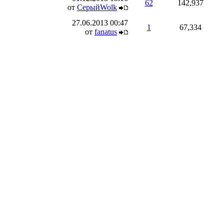
62
142,937
от
СерыйWolk
27.06.2013
00:47
1
67,334
от
fanatus