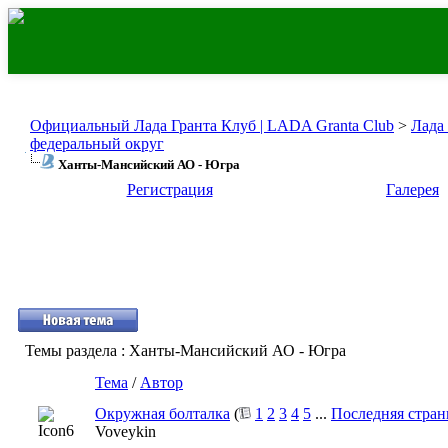
Официальный Лада Гранта Клуб | LADA Granta Club
>
Лада
федеральный округ
Ханты-Мансийский АО - Югра
Регистрация
Галерея
Темы раздела
: Ханты-Мансийский АО - Югра
Тема
/
Автор
Окружная болталка
(
1
2
3
4
5
...
Последняя стран
Voveykin