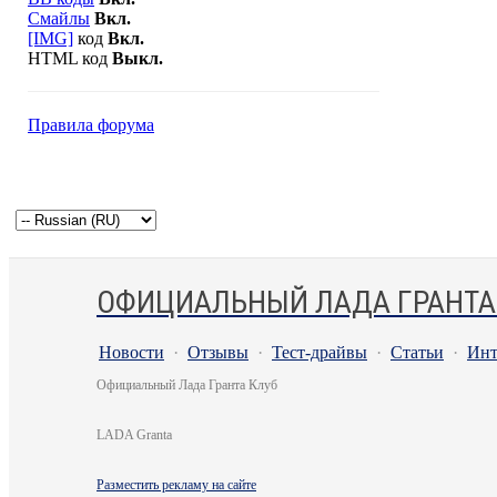
Смайлы
Вкл.
[IMG]
код
Вкл.
HTML код
Выкл.
Правила форума
ОФИЦИАЛЬНЫЙ ЛАДА ГРАНТА
Новости
·
Отзывы
·
Тест-драйвы
·
Статьи
·
Инт
Официальный Лада Гранта Клуб
LADA Granta
Разместить рекламу на сайте