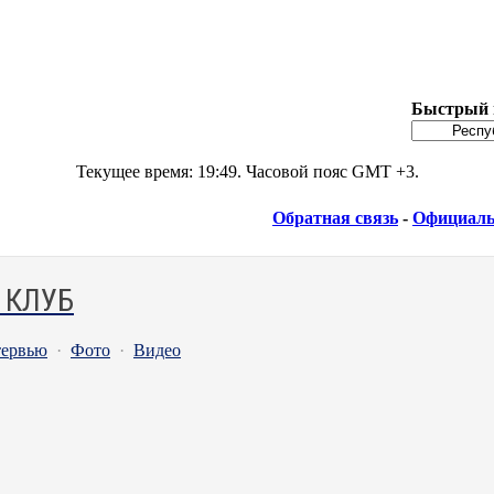
Быстрый 
Текущее время:
19:49
. Часовой пояс GMT +3.
Обратная связь
-
Официаль
 КЛУБ
ервью
·
Фото
·
Видео