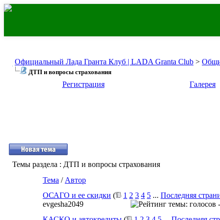
Официальный Лада Гранта Клуб | LADA Granta Club
>
Общи
ДТП и вопросы страхования
Регистрация
Галерея
Темы раздела
: ДТП и вопросы страхования
Тема
/
Автор
ОСАГО и ее скидки
(
1
2
3
4
5
...
Последняя стран
evgesha2049
КАСКО и автокредиты
(
1
2
3
4
5
...
Последняя ст