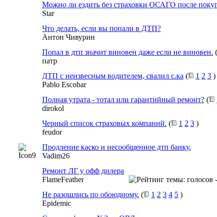
Можно ли ездить без страховки ОСАГО после поку
Star
Что делать, если вы попали в ДТП?
Антон Чивурин
Попал в дтп значит виновен даже если не виновен.
патр
ДТП с неизвесным водителем, свалил с.ка
(
1
2
3
)
Pablo Escobar
Полная утрата - тотал или гарантийный ремонт?
(
dirokol
Черный список страховых компаний.
(
1
2
3
)
feudor
Продление каско и несообщенное дтп банку.
Vadim26
Ремонт ЛГ у офф дилера
FlameFeather
Не разошлись по обоюдному.
(
1
2
3
4
5
)
Epidemic