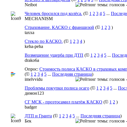
Neibot
Человек бросился под колёса.
(
1
2
3
4
5
...
Последн
MECHANISM
Страхование. КАСКО с франшизой
(
1
2
3
)
taxxa
Стекло по КАСКО.
(
1
2
3
4
)
keha-peha
Возмещение ущерба при ДТП
(
1
2
3
4
5
...
Послед
drako6a
Опрос:
Стоимость полиса КАСКО в страховых ком
(
1
2
3
4
5
...
Последняя страница
)
imelvvidu
Проблемы покупки полиса осаго
(
1
2
3
4
5
...
Посл
димон123
СГ МСК - проэтосамил платёж КАСКО
(
1
2
)
badger
ДТП и Гранта
(
1
2
3
4
5
...
Последняя страница
)
Бек