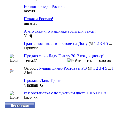
Кондиционер в Ростове
max08
Покажи Россию!
miraslav
А что скажут о машинке водители такси?
Yurij
Гранта появилась в Ростове-на-Дону
(
1
2
3
4
5
...
Optimist
Продаю свою Ладу Гранту 2012 кондиционер!
Tema27
Опрос:
Лучший дилер Ростова и РО
(
1
2
3
4
5
...
Almi
Продажа Лады Гранты
Vladimir_G
как обстановка с получением цвета ПЛАТИНА
kuzen83