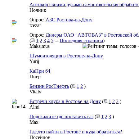
Антикор своими руками,самостоятельная обработ
Ночник
Опрос:
АЗС Ростова-на-Дону
tcezar
Опрос:
Дилеры ОАО "АВТОВАЗ" в Ростовской об
(
1
2
3
4
5
...
Последняя страница
)
Maksimus
Шумоизоляция в Ростове-на-Дону
Yurij
КаПри 64
Пиер
Бензин РосТнефть
(
1
2
)
Vitaly
Встречи клуба в Ростове на Дону
(
1
2
3
)
Almi
Подскажите где поставить газ
(
1
2
3
)
Max
Где,что найти в Ростове и куда обратиться?
Посейдон