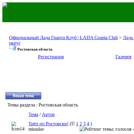
Официальный Лада Гранта Клуб | LADA Granta Club
>
Лада
округ
Ростовская область
Регистрация
Галерея
Темы раздела
: Ростовская область
Тема
/
Автор
Трёп по Ростовски!
(
1
2
3
4
)
miraslav