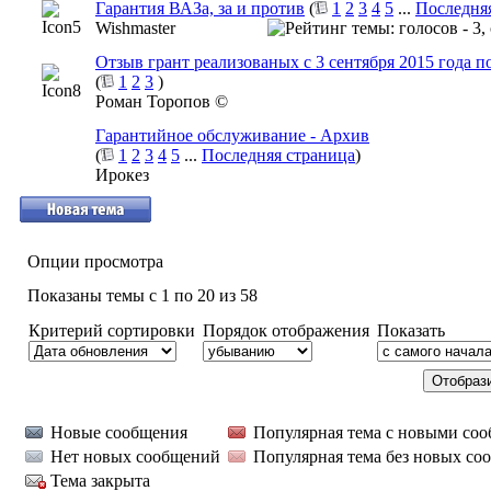
Гарантия ВАЗа, за и против
(
1
2
3
4
5
...
Последня
Wishmaster
Отзыв грант реализованых с 3 сентября 2015 года 
(
1
2
3
)
Роман Торопов ©
Гарантийное обслуживание - Архив
(
1
2
3
4
5
...
Последняя страница
)
Ирокез
Опции просмотра
Показаны темы с 1 по 20 из 58
Критерий сортировки
Порядок отображения
Показать
Новые сообщения
Популярная тема с новыми со
Нет новых сообщений
Популярная тема без новых со
Тема закрыта