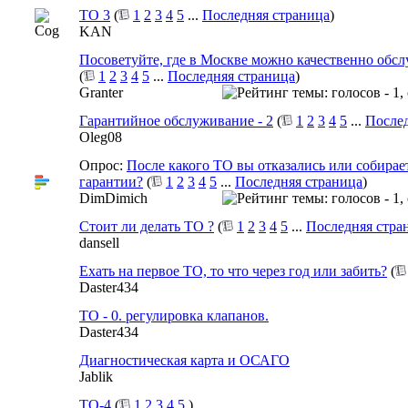
ТО 3
(
1
2
3
4
5
...
Последняя страница
)
KAN
Посоветуйте, где в Москве можно качественно обсл
(
1
2
3
4
5
...
Последняя страница
)
Granter
Гарантийное обслуживание - 2
(
1
2
3
4
5
...
Послед
Oleg08
Опрос:
После какого ТО вы отказались или собирает
гарантии?
(
1
2
3
4
5
...
Последняя страница
)
DimDimich
Стоит ли делать ТО ?
(
1
2
3
4
5
...
Последняя стра
dansell
Ехать на первое ТО, то что через год или забить?
(
Daster434
ТО - 0. регулировка клапанов.
Daster434
Диагностическая карта и ОСАГО
Jablik
ТО-4
(
1
2
3
4
5
)