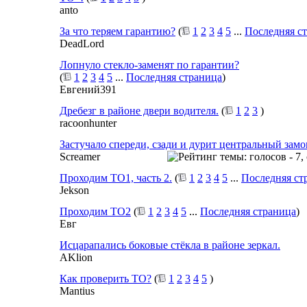
anto
За что теряем гарантию?
(
1
2
3
4
5
...
Последняя с
DeadLord
Лопнуло стекло-заменят по гарантии?
(
1
2
3
4
5
...
Последняя страница
)
Евгений391
Дребезг в районе двери водителя.
(
1
2
3
)
racoonhunter
Застучало спереди, сзади и дурит центральный замо
Screamer
Проходим ТО1, часть 2.
(
1
2
3
4
5
...
Последняя ст
Jekson
Проходим ТО2
(
1
2
3
4
5
...
Последняя страница
)
Евг
Исцарапались боковые стёкла в районе зеркал.
AKlion
Как проверить ТО?
(
1
2
3
4
5
)
Mantius