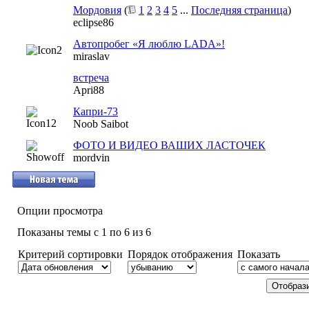
Мордовия
(
1
2
3
4
5
...
Последняя страница
)
eclipse86
Автопробег «Я люблю LADA»!
miraslav
встреча
Apri88
Капри-73
Noob Saibot
ФОТО И ВИДЕО ВАШИХ ЛАСТОЧЕК
mordvin
Опции просмотра
Показаны темы с 1 по 6 из 6
Критерий сортировки
Порядок отображения
Показать