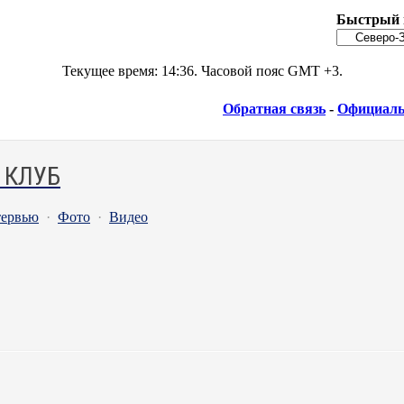
Быстрый 
Текущее время:
14:36
. Часовой пояс GMT +3.
Обратная связь
-
Официаль
 КЛУБ
ервью
·
Фото
·
Видео