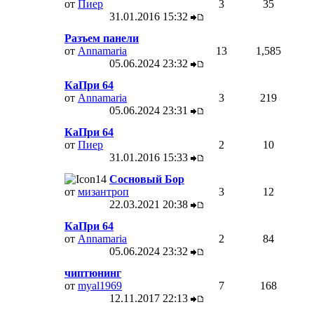
от
Пиер
3
35
31.01.2016
15:32
Разъем панели
от
Annamaria
13
1,585
05.06.2024
23:32
КаПри 64
от
Annamaria
3
219
05.06.2024
23:31
КаПри 64
от
Пиер
2
10
31.01.2016
15:33
Сосновый Бор
от
мизантроп
3
12
22.03.2021
20:38
КаПри 64
от
Annamaria
2
84
05.06.2024
23:32
чиптюнинг
от
myal1969
7
168
12.11.2017
22:13