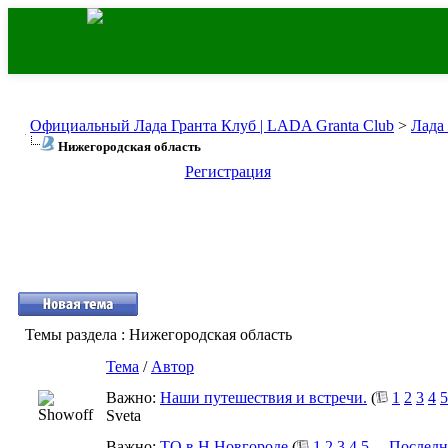
Официальный Лада Гранта Клуб | LADA Granta Club
>
Лада
Нижегородская область
Регистрация
Темы раздела
: Нижегородская область
Тема
/
Автор
Важно:
Наши путешествия и встречи.
(
1
2
3
4
5
Sveta
Важно:
ТО в Н.Новгороде
(
1
2
3
4
5
...
Последн