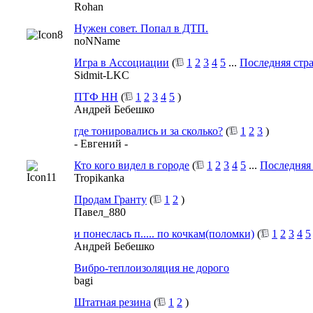
Rohan
Нужен совет. Попал в ДТП.
noNName
Игра в Ассоциации
(
1
2
3
4
5
...
Последняя стр
Sidmit-LKC
ПТФ НН
(
1
2
3
4
5
)
Андрей Бебешко
где тонировались и за сколько?
(
1
2
3
)
- Евгений -
Кто кого видел в городе
(
1
2
3
4
5
...
Последняя
Tropikanka
Продам Гранту
(
1
2
)
Павел_880
и понеслась п..... по кочкам(поломки)
(
1
2
3
4
5
Андрей Бебешко
Вибро-теплоизоляция не дорого
bagi
Штатная резина
(
1
2
)