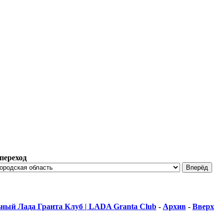
переход
ный Лада Гранта Клуб | LADA Granta Club
-
Архив
-
Вверх