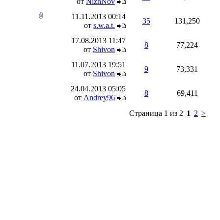
от
NizhNov
11.11.2013
00:14
35
131,250
от
s.w.a.t.
17.08.2013
11:47
8
77,224
от
Shivon
11.07.2013
19:51
9
73,331
от
Shivon
24.04.2013
05:05
8
69,411
от
Andrey96
Страница 1 из 2
1
2
>