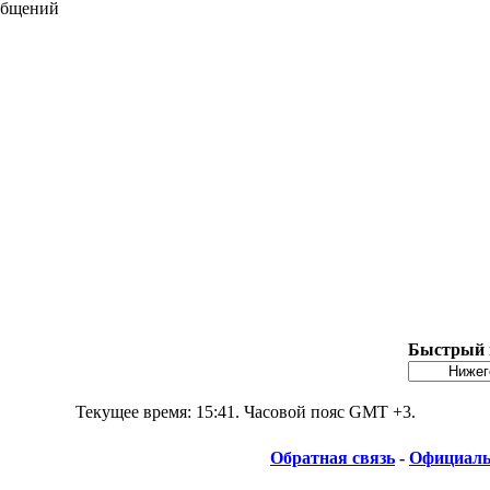
общений
Быстрый 
Текущее время:
15:41
. Часовой пояс GMT +3.
Обратная связь
-
Официаль