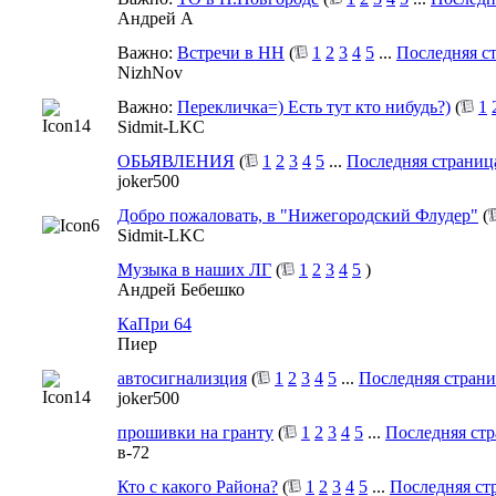
Андрей А
Важно:
Встречи в НН
(
1
2
3
4
5
...
Последняя с
NizhNov
Важно:
Перекличка=) Есть тут кто нибудь?)
(
1
Sidmit-LKC
ОБЬЯВЛЕНИЯ
(
1
2
3
4
5
...
Последняя страниц
joker500
Добро пожаловать, в "Нижегородский Флудер"
(
Sidmit-LKC
Музыка в наших ЛГ
(
1
2
3
4
5
)
Андрей Бебешко
КаПри 64
Пиер
автосигнализция
(
1
2
3
4
5
...
Последняя стран
joker500
прошивки на гранту
(
1
2
3
4
5
...
Последняя ст
в-72
Кто с какого Района?
(
1
2
3
4
5
...
Последняя ст