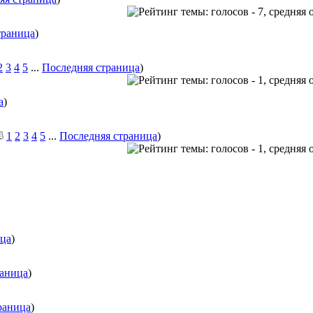
траница
)
2
3
4
5
...
Последняя страница
)
а
)
1
2
3
4
5
...
Последняя страница
)
ица
)
раница
)
раница
)