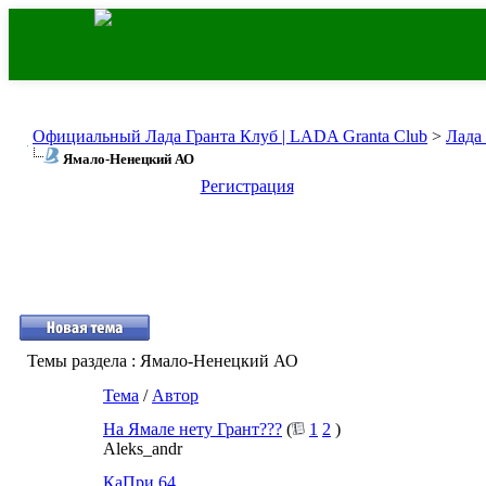
Официальный Лада Гранта Клуб | LADA Granta Club
>
Лада
Ямало-Ненецкий АО
Регистрация
Темы раздела
: Ямало-Ненецкий АО
Тема
/
Автор
На Ямале нету Грант???
(
1
2
)
Aleks_andr
КаПри 64