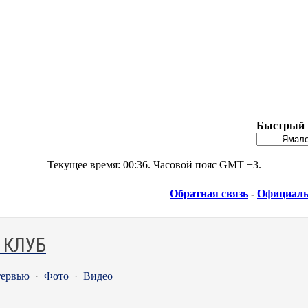
Быстрый 
Текущее время:
00:36
. Часовой пояс GMT +3.
Обратная связь
-
Официаль
 КЛУБ
ервью
·
Фото
·
Видео