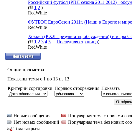
Российский футбол (РПЛ сезона 2011-2012) - обсу
(
1
2
)
RedWhite
ФУТБОЛ ЕвроСезон 2011г. (Наши в Европе и мире
RedWhite
Хоккей (КХЛ - результаты, обсуждения)) и игры С
(
1
2
3
4
5
...
Последняя страница
)
RedWhite
Опции просмотра
Показаны темы с 1 по 13 из 13
Критерий сортировки
Порядок отображения
Показать
Новые сообщения
Популярная тема с новыми со
Нет новых сообщений
Популярная тема без новых со
Тема закрыта