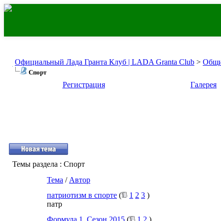
Официальный Лада Гранта Клуб | LADA Granta Club
>
Общи
Спорт
Регистрация
Галерея
Темы раздела
: Спорт
Тема
/
Автор
патриотизм в спорте
(
1
2
3
)
патр
Формула 1. Сезон 2015
(
1
2
)