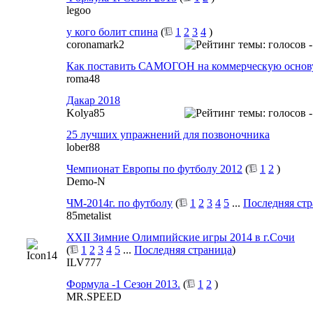
legoo
у кого болит спина
(
1
2
3
4
)
coronamark2
Как поставить САМОГОН на коммерческую основ
roma48
Дакар 2018
Kolya85
25 лучших упражнений для позвоночника
lober88
Чемпионат Европы по футболу 2012
(
1
2
)
Demo-N
ЧМ-2014г. по футболу
(
1
2
3
4
5
...
Последняя ст
85metalist
XXII Зимние Олимпийские игры 2014 в г.Сочи
(
1
2
3
4
5
...
Последняя страница
)
ILV777
Формула -1 Сезон 2013.
(
1
2
)
MR.SPEED