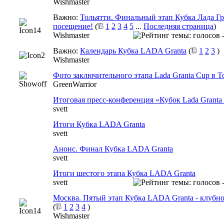
Wishmaster
Важно:
Тольятти. Финальный этап Кубка Лада Гр
посещение!
(
1
2
3
4
5
...
Последняя страница
)
Wishmaster
Важно:
Календарь Кубка LADA Granta
(
1
2
3
)
Wishmaster
Фото заключительного этапа Lada Granta Cup в Т
GreenWarrior
Итоговая пресс-конференция «Кубок Lada Granta 
svett
Итоги Кубка LADA Granta
svett
Анонс. Финал Кубка LADA Granta
svett
Итоги шестого этапа Кубка LADA Granta
svett
Москва. Пятый этап Кубка LADA Granta - клубн
(
1
2
3
4
)
Wishmaster