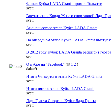
Финал Кубка LADA Granta примет Тольятти
svett
Впечатления Хорди Жене о спортивной Лада Гра
svett
Анонс шестого этапа Кубка LADA Granta
svett
На очередном этапе Кубка LADA Granta выступя
svett
В 2012 году Кубок LADA Granta расширит геог
svett
О кубке на "Facebook"
(
1
2
)
dakar91
Итоги Четвертого этапа Кубка LADA Granta
svett
Итоги пятого этапа Кубка LADA Granta
svett
Лада Гранта Спорт на Кубке Лада Гранта
svett