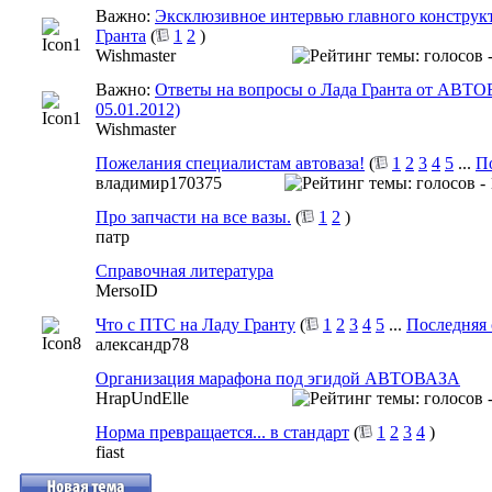
Важно:
Эксклюзивное интервью главного конструкт
Гранта
(
1
2
)
Wishmaster
Важно:
Ответы на вопросы о Лада Гранта от АВТО
05.01.2012)
Wishmaster
Пожелания специалистам автоваза!
(
1
2
3
4
5
...
П
владимир170375
Про запчасти на все вазы.
(
1
2
)
патр
Справочная литература
MersoID
Что с ПТС на Ладу Гранту
(
1
2
3
4
5
...
Последняя 
александр78
Организация марафона под эгидой АВТОВАЗА
HrapUndElle
Норма превращается... в стандарт
(
1
2
3
4
)
fiast