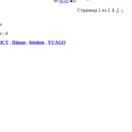
от
ss-45
Страница 1 из 2
1
2
>
ы
 : 4
ОСТ
,
Diman
,
fotolom
,
YUAGO