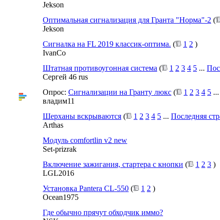
Jekson
Оптимальная сигнализация для Гранта "Норма"-2
(
Jekson
Сигналка на FL 2019 классик-оптима.
(
1
2
)
IvanCo
Штатная противоугонная система
(
1
2
3
4
5
...
Пос
Сергей 46 rus
Опрос:
Сигнализации на Гранту люкс
(
1
2
3
4
5
..
владим11
Шерханы вскрываются
(
1
2
3
4
5
...
Последняя ст
Arthas
Модуль comfortlin v2 new
Set-prizrak
Включение зажигания, стартера с кнопки
(
1
2
3
)
LGL2016
Установка Pantera CL-550
(
1
2
)
Ocean1975
Где обычно прячут обходчик иммо?