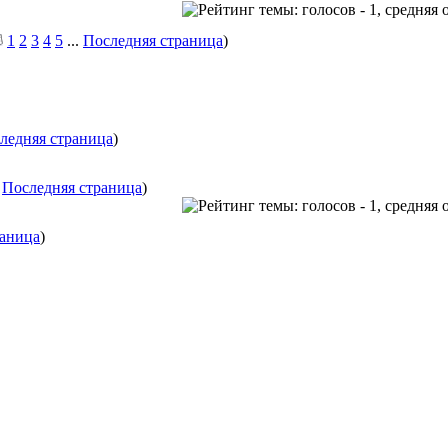
1
2
3
4
5
...
Последняя страница
)
ледняя страница
)
.
Последняя страница
)
раница
)