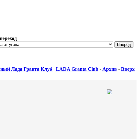
переход
ный Лада Гранта Клуб | LADA Granta Club
-
Архив
-
Вверх