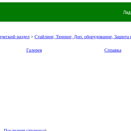
Лад
ический раздел
>
Стайлинг, Тюнинг, Доп. оборудование, Защита 
Галерея
Справка
...
Последняя страница
)