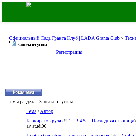
Официальный Лада Гранта Клуб | LADA Granta Club
>
Техн
Защита от угона
Регистрация
Темы раздела
: Защита от угона
Тема
/
Автор
Блокиратор руля
(
1
2
3
4
5
...
Последняя страница
)
av-studi00
Пробка бензобака - защита от пионэров
(
1
2
3
4
5