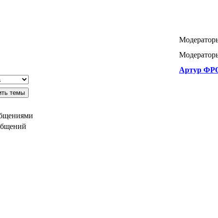
Модератор
Модераторы
Артур ФР
общениями
общений