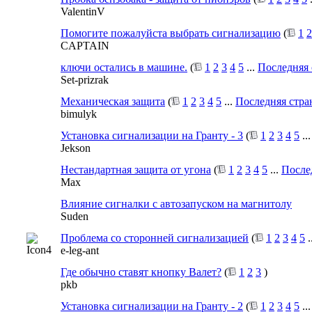
ValentinV
Помогите пожалуйста выбрать сигнализацию
(
1
2
CAPTAIN
ключи остались в машине.
(
1
2
3
4
5
...
Последняя 
Set-prizrak
Механическая защита
(
1
2
3
4
5
...
Последняя стра
bimulyk
Установка сигнализации на Гранту - 3
(
1
2
3
4
5
..
Jekson
Нестандартная защита от угона
(
1
2
3
4
5
...
После
Max
Влияние сигналки с автозапуском на магнитолу
Suden
Проблема со сторонней сигнализацией
(
1
2
3
4
5
.
e-leg-ant
Где обычно ставят кнопку Валет?
(
1
2
3
)
pkb
Установка сигнализации на Гранту - 2
(
1
2
3
4
5
..