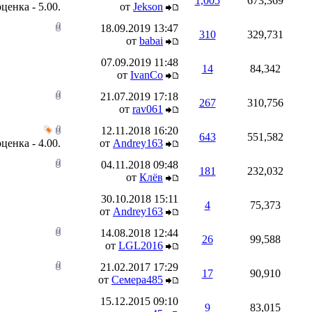
1,005
673,369
от
Jekson
18.09.2019
13:47
310
329,731
от
babai
07.09.2019
11:48
14
84,342
от
IvanCo
21.07.2019
17:18
267
310,756
от
rav061
12.11.2018
16:20
643
551,582
от
Andrey163
04.11.2018
09:48
181
232,032
от
Клёв
30.10.2018
15:11
4
75,373
от
Andrey163
14.08.2018
12:44
26
99,588
от
LGL2016
21.02.2017
17:29
17
90,910
от
Семера485
15.12.2015
09:10
9
83,015