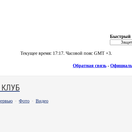
Быстрый 
Текущее время:
17:17
. Часовой пояс GMT +3.
Обратная связь
-
Официаль
 КЛУБ
ервью
·
Фото
·
Видео