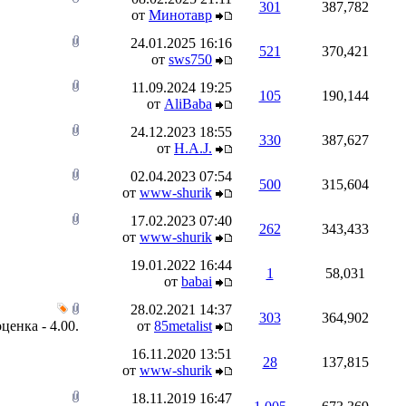
301
387,782
от
Минотавр
24.01.2025
16:16
521
370,421
от
sws750
11.09.2024
19:25
105
190,144
от
AliBaba
24.12.2023
18:55
330
387,627
от
H.A.J.
02.04.2023
07:54
500
315,604
от
www-shurik
17.02.2023
07:40
262
343,433
от
www-shurik
19.01.2022
16:44
1
58,031
от
babai
28.02.2021
14:37
303
364,902
от
85metalist
16.11.2020
13:51
28
137,815
от
www-shurik
18.11.2019
16:47