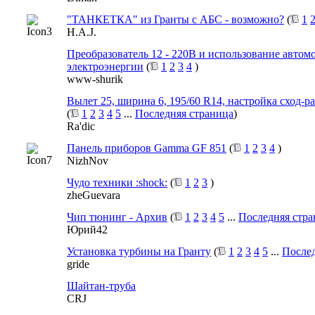
"ТАНКЕТКА" из Гранты с АБС - возможно?
(
1
H.A.J.
Преобразователь 12 - 220В и использование автом
электроэнергии
(
1
2
3
4
)
www-shurik
Вылет 25, ширина 6, 195/60 R14, настройка сход-раз
(
1
2
3
4
5
...
Последняя страница
)
Ra'dic
Панель приборов Gamma GF 851
(
1
2
3
4
)
NizhNov
Чудо техники :shock:
(
1
2
3
)
zheGuevara
Чип тюнинг - Архив
(
1
2
3
4
5
...
Последняя стра
Юрий42
Установка турбины на Гранту
(
1
2
3
4
5
...
Послед
gride
Шайтан-труба
CRJ