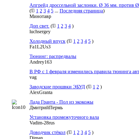
Апгрейд дроссельной заслонки. Ø 36 мм. против Ø 
(
1
2
3
4
5
...
Последняя страница
)
Минотавр
Доп свет.
(
1
2
3
4
)
luchsergey
Холодный впуск
(
1
2
3
4
5
)
Fa1L2Us3
Тюнинг: распредвалы
Andrey163
В РФ с 1 февраля изменились правила тюнинга ав
vag
Заводские прошвки ЭБУД
(
1
2
)
AlexGranta
Лада Гранта - Пол из экокожы
ДмитрийПермь
Установка промежуточного вала
Vadim-28rus
Доводчик стёкол
(
1
2
3
4
5
)
Diman