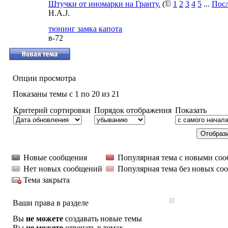
Штучки от иномарки на Гранту.
(
1
2
3
4
5
...
Посл
H.A.J.
тюнинг замка капота
в-72
Опции просмотра
Показаны темы с 1 по 20 из 21
Критерий сортировки
Порядок отображения
Показать
Новые сообщения
Популярная тема с новыми со
Нет новых сообщений
Популярная тема без новых со
Тема закрыта
Ваши права в разделе
Вы
не можете
создавать новые темы
Вы
не можете
отвечать в темах