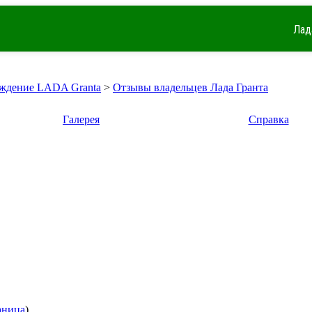
Лад
ждение LADA Granta
>
Отзывы владельцев Лада Гранта
Галерея
Справка
аница
)