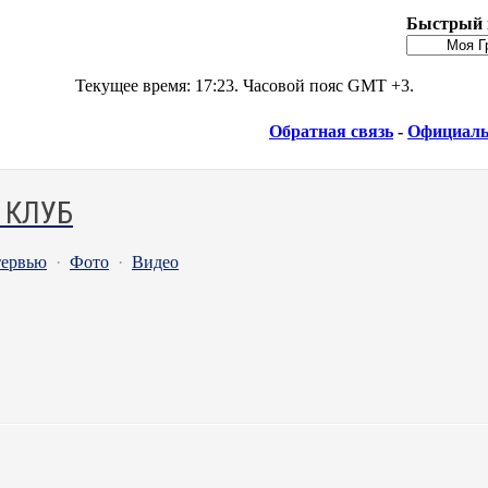
Быстрый 
Текущее время:
17:23
. Часовой пояс GMT +3.
Обратная связь
-
Официаль
 КЛУБ
ервью
·
Фото
·
Видео