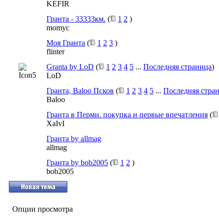
KEFIR
Гранта - 33333км.
(
1
2
)
momyc
Моя Гранта
(
1
2
3
)
flinter
Granta by LoD
(
1
2
3
4
5
...
Последняя страница
)
LoD
Гранта, Baloo Псков
(
1
2
3
4
5
...
Последняя стра
Baloo
Гранта в Перми. покупка и первые впечатления
(
XaIvI
Гранта by allmag
allmag
Гранта by bob2005
(
1
2
)
bob2005
Опции просмотра