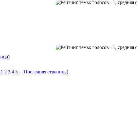
ница
)
1
2
3
4
5
...
Последняя страница
)