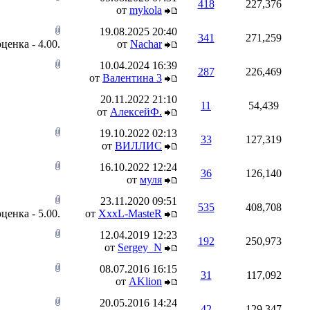
418
227,376
от
mykola
19.08.2025
20:40
341
271,259
от
Nachar
10.04.2024
16:39
287
226,469
от
Валентина 3
20.11.2022
21:10
11
54,439
от
АлексейФ.
19.10.2022
02:13
33
127,319
от
ВИЛЛИС
16.10.2022
12:24
36
126,140
от
муля
23.11.2020
09:51
535
408,708
от
XxxL-MasteR
12.04.2019
12:23
192
250,973
от
Sergey_N
08.07.2016
16:15
31
117,092
от
AKlion
20.05.2016
14:24
42
129,347