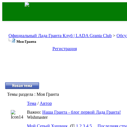
Официальный Лада Гранта Клуб | LADA Granta Club
>
Обсу
Моя Гранта
Регистрация
Темы раздела
: Моя Гранта
Тема
/
Автор
Важно:
Наша Гранта - блог первой Лада Гранта!
Wishmaster
Мой Серый Хищник.
(
1
2
3
4
5
...
Последняя стр