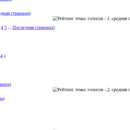
дняя страница
)
4
5
...
Последняя страница
)
4
)
аница
)
ца
)