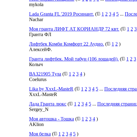
mykola
Lada Granta FL '2019 Росинант.
(
1
2
3
4
5
...
После
Nachar
Моя гранта ЛИФТ АТ КОРИАНДР 72 квт.
(
1
2
3
Гранта ФЛ
Лифтбек Комби Комфорт 22 Аудио.
(
1
2
)
АлексейФ.
Гранта лифтбек. Мой табун (106 лошадей).
(
1
2
3
Колыч
ВАЗ21905 Тула
(
1
2
3
4
)
Coelurus
Lika by XxxL-MasteR
(
1
2
3
4
5
...
Последняя стр
XxxL-MasteR
Лада Гранта люкс
(
1
2
3
4
5
...
Последняя страни
Sergey_N
Моя автошка - Тошка
(
1
2
3
4
)
AKlion
Моя белка
(
1
2
3
4
5
)