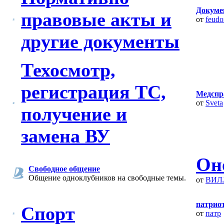
Докумен
правовые акты и
от
feudo
другие документы
Техосмотр,
регистрация ТС,
Медспра
от
Sveta
получение и
замена ВУ
Оно
Свободное общение
Общение одноклубников на свободные темы.
от
ВИЛ
патриот
Спорт
от
патр