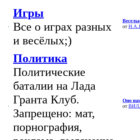
Игры
Веселые
Все о играх разных
от
H.A.J
и весёлых;)
Политика
Политические
баталии на Лада
Гранта Клуб.
Оно нам
от
ВИЛ
Запрещено: мат,
порнография,