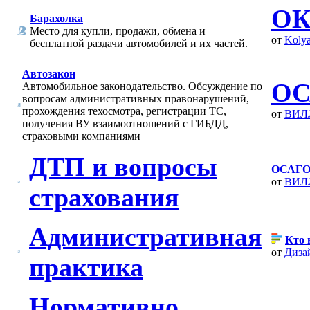
ОК
Барахолка
Место для купли, продажи, обмена и
от
Koly
бесплатной раздачи автомобилей и их частей.
Автозакон
ОС
Автомобильное законодательство. Обсуждение по
вопросам административных правонарушений,
прохождения техосмотра, регистрации ТС,
от
ВИЛ
получения ВУ взаимоотношений с ГИБДД,
страховыми компаниями
ДТП и вопросы
ОСАГО 
от
ВИЛ
страхования
Административная
Кто 
от
Диза
практика
Нормативно