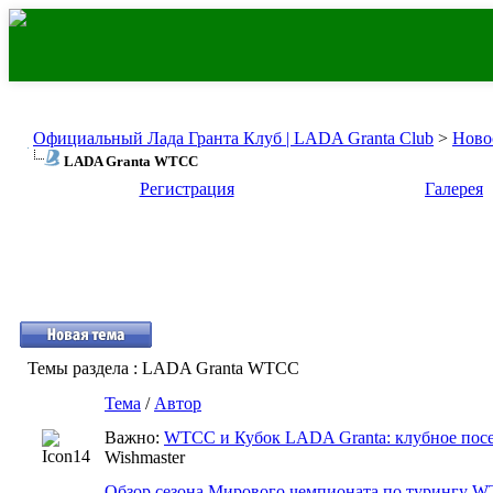
Официальный Лада Гранта Клуб | LADA Granta Club
>
Ново
LADA Granta WTCC
Регистрация
Галерея
Темы раздела
: LADA Granta WTCC
Тема
/
Автор
Важно:
WTCC и Кубок LADA Granta: клубное пос
Wishmaster
Обзор сезона Мирового чемпионата по турингу W