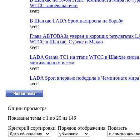
WTCC завоевала очки
svett
В Шанхае LADA Sport настроена на борьбу
svett
Глава АВТОВАЗа уверен в хороших результатах LA
WTCC в Шанхае, Сузуке и Макао
svett
LADA Granta ТС1 на этапе WTCC в Шанхае снова 
минимальным весом
svett
LADA Sport впервые победила в Чемпионате мир
svett
Опции просмотра
Показаны темы с 1 по 20 из 146
Критерий сортировки
Порядок отображения
Показать