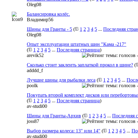
Oleg08
Балансировка колёс.
Владимир56
Шины для Гранты - 5
(
1
2
3
4
5
...
Последняя стра
Oleg08
Опыт эксплуатации штатных шин "Кама -217"
(
1
2
3
4
5
...
Последняя страница
)
arevik52
Сколько стоит заклеить заплаткой прокол в шине?
(
adddd_f
Лучшие шины для рыбалки леса
(
1
2
3
4
5
...
Посл
poolk
Покупать второй комплект дисков или перебортовы
(
1
2
3
4
5
...
Последняя страница
)
av-studi00
Шины для Гранты-Архив
(
1
2
3
4
5
...
Последняя 
joss87
Выбор размера колеса: 13" или 14"
(
1
2
3
4
5
...
По
av-studi00