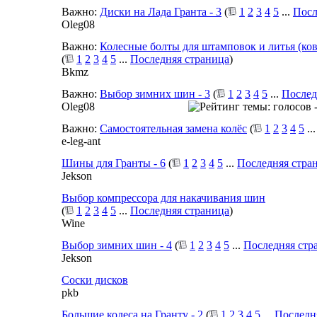
Важно:
Диски на Лада Гранта - 3
(
1
2
3
4
5
...
Посл
Oleg08
Важно:
Колесные болты для штамповок и литья (ко
(
1
2
3
4
5
...
Последняя страница
)
Bkmz
Важно:
Выбор зимних шин - 3
(
1
2
3
4
5
...
Послед
Oleg08
Важно:
Самостоятельная замена колёс
(
1
2
3
4
5
..
e-leg-ant
Шины для Гранты - 6
(
1
2
3
4
5
...
Последняя стра
Jekson
Выбор компрессора для накачивания шин
(
1
2
3
4
5
...
Последняя страница
)
Wine
Выбор зимних шин - 4
(
1
2
3
4
5
...
Последняя стр
Jekson
Соски дисков
pkb
Большие колеса на Гранту - 2
(
1
2
3
4
5
...
Последн