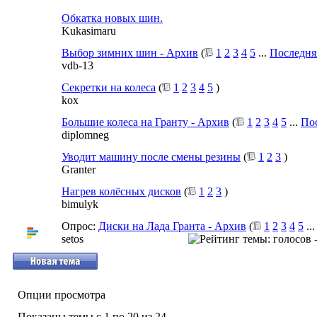
Обкатка новых шин.
Kukasimaru
Выбор зимних шин - Архив
(
1
2
3
4
5
...
Последня
vdb-13
Секретки на колеса
(
1
2
3
4
5
)
kox
Большие колеса на Гранту - Архив
(
1
2
3
4
5
...
По
diplomneg
Уводит машину после смены резины
(
1
2
3
)
Granter
Нагрев колёсных дисков
(
1
2
3
)
bimulyk
Опрос:
Диски на Лада Гранта - Архив
(
1
2
3
4
5
..
setos
Опции просмотра
Показаны темы с 1 по 20 из 24