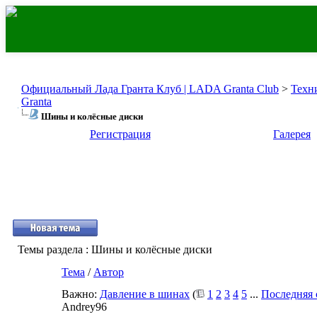
Официальный Лада Гранта Клуб | LADA Granta Club
>
Техн
Granta
Шины и колёсные диски
Регистрация
Галерея
Темы раздела
: Шины и колёсные диски
Тема
/
Автор
Важно:
Давление в шинах
(
1
2
3
4
5
...
Последняя 
Andrey96