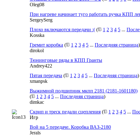
Oleg08
При нагреве начинает туго работать ручка КПП ле
SergeySerg
Плохо включаются передачи :(
(
1
2
3
4
5
...
После
Kosska
Гремит коробка
(
1
2
3
4
5
...
Последняя страница
)
dirokol
Тюнинговые ряды в КПП Гранты
Andrey422
Пятая передача
(
1
2
3
4
5
...
Последняя страница
)
xmanpsk
Выжимной подшипник мкпп 2181 (2181-1601180)
(
1
2
3
4
5
...
Последняя страница
)
dimkac
Скрип и треск педали сцепления
(
1
2
3
4
5
...
Пос
Игр
Вой на 5 передаче. Коробка ВАЗ-2180
Jerals