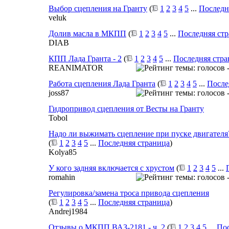
Выбор сцепления на Гранту
(
1
2
3
4
5
...
Последн
veluk
Долив масла в МКПП
(
1
2
3
4
5
...
Последняя ст
DIAB
КПП Лада Гранта - 2
(
1
2
3
4
5
...
Последняя стра
REANIMATOR
Работа сцепления Лада Гранта
(
1
2
3
4
5
...
После
joss87
Гидропривод сцепления от Весты на Гранту
Tobol
Надо ли выжимать сцепление при пуске двигателя
(
1
2
3
4
5
...
Последняя страница
)
Kolya85
У кого задняя включается с хрустом
(
1
2
3
4
5
...
romahin
Регулировка/замена троса привода сцепления
(
1
2
3
4
5
...
Последняя страница
)
Andrej1984
Отзывы о МКПП ВАЗ-2181 - ч. 2
(
1
2
3
4
5
...
Пос