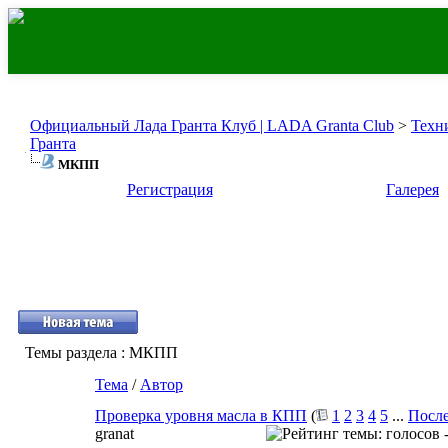
Официальный Лада Гранта Клуб | LADA Granta Club
>
Техн
Гранта
МКПП
Регистрация
Галерея
Темы раздела
: МКПП
Тема
/
Автор
Проверка уровня масла в КПП
(
1
2
3
4
5
...
После
granat