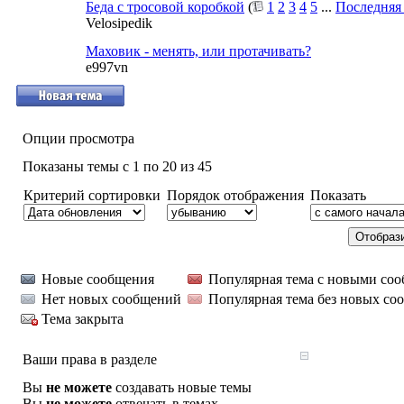
Беда с тросовой коробкой
(
1
2
3
4
5
...
Последняя
Velosipedik
Маховик - менять, или протачивать?
e997vn
Опции просмотра
Показаны темы с 1 по 20 из 45
Критерий сортировки
Порядок отображения
Показать
Новые сообщения
Популярная тема с новыми со
Нет новых сообщений
Популярная тема без новых со
Тема закрыта
Ваши права в разделе
Вы
не можете
создавать новые темы
Вы
не можете
отвечать в темах