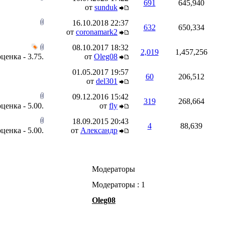
691
645,940
от
sunduk
16.10.2018
22:37
632
650,334
от
coronamark2
08.10.2017
18:32
2,019
1,457,256
от
Oleg08
01.05.2017
19:57
60
206,512
от
del301
09.12.2016
15:42
319
268,664
от
flу
18.09.2015
20:43
4
88,639
от
Aлександp
Модераторы
Модераторы : 1
Oleg08