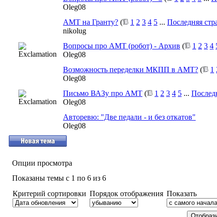
Oleg08
АМТ на Гранту?
(
1
2
3
4
5
...
Последняя стр
nikolug
Вопросы про АМТ (робот) - Архив
(
1
2
3
4
Oleg08
Возможность переделки МКПП в АМТ?
(
1
Oleg08
Письмо ВАЗу про АМТ
(
1
2
3
4
5
...
Послед
Oleg08
Авторевю: "Две педали - и без откатов"
Oleg08
Опции просмотра
Показаны темы с 1 по 6 из 6
Критерий сортировки
Порядок отображения
Показать