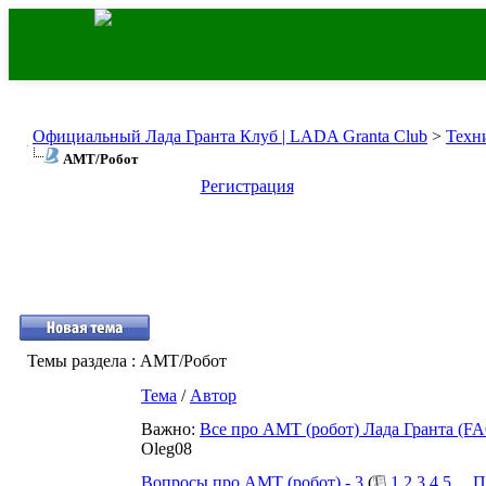
Официальный Лада Гранта Клуб | LADA Granta Club
>
Техн
АМТ/Робот
Регистрация
Темы раздела
: АМТ/Робот
Тема
/
Автор
Важно:
Все про АМТ (робот) Лада Гранта (F
Oleg08
Вопросы про АМТ (робот) - 3
(
1
2
3
4
5
...
П