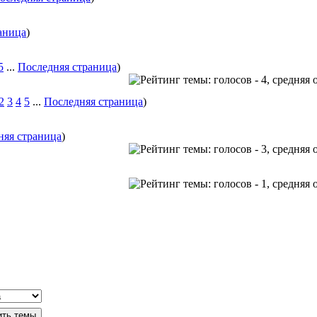
аница
)
5
...
Последняя страница
)
2
3
4
5
...
Последняя страница
)
няя страница
)