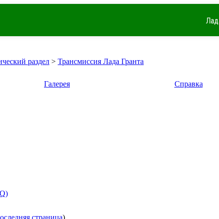
Лад
ический раздел
>
Трансмиссия Лада Гранта
Галерея
Справка
AQ)
оследняя страница
)