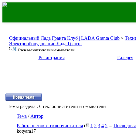
Официальный Лада Гранта Клуб | LADA Granta Club
>
Техн
Электрооборудование Лада Гранта
Стеклоочистители и омыватели
Регистрация
Галерея
Темы раздела
: Стеклоочистители и омыватели
Тема
/
Автор
Работа щеток стеклоочистителя
(
1
2
3
4
5
...
Последняя
kotyara17