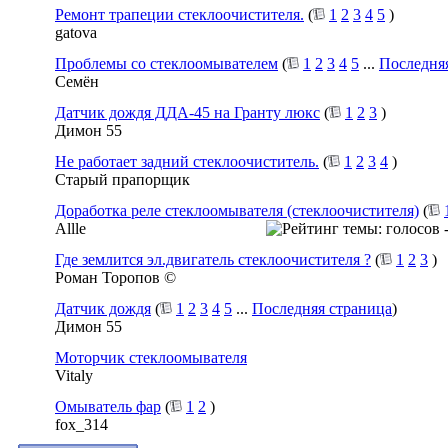
Ремонт трапеции стеклоочистителя.
(
1
2
3
4
5
)
gatova
Проблемы со стеклоомывателем
(
1
2
3
4
5
...
Последня
Семён
Датчик дождя ДДА-45 на Гранту люкс
(
1
2
3
)
Димон 55
Не работает задний стеклоочиститель.
(
1
2
3
4
)
Старый прапорщик
Доработка реле стеклоомывателя (стеклоочистителя)
(
Allle
Где землится эл.двигатель стеклоочистителя ?
(
1
2
3
)
Роман Торопов ©
Датчик дождя
(
1
2
3
4
5
...
Последняя страница
)
Димон 55
Моторчик стеклоомывателя
Vitaly
Омыватель фар
(
1
2
)
fox_314