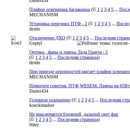
Daster434
Плафон освещения багажника
(
1
2
3
4
5
...
Посл
MECHANISM
Установка передних ПТФ - 2
(
1
2
3
4
5
...
Послед
destin
Отключение ДХО
(
1
2
3
4
5
...
Последняя стран
Geptyl
Оптика , фары и лампы Лада Гранта - 2
(
1
2
3
4
5
...
Последняя страница
)
destin
При проезде неровностей мигает плафон освещен
MECHANISM
Помогите советом. ПТФ WESEM. Лампы на 65Вт
Daster434
Головное освещение
(
1
2
3
4
5
...
Последняя стр
konckistadorr
Не выключается ближний, дальний свет фар
(
1
2
3
4
5
...
Последняя страница
)
Hitry