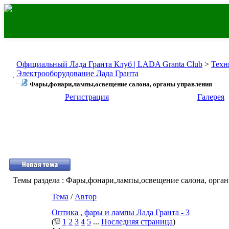
Официальный Лада Гранта Клуб | LADA Granta Club
>
Техн
Электрооборудование Лада Гранта
Фары,фонари,лампы,освещение салона, органы управления
Регистрация
Галерея
Темы раздела
: Фары,фонари,лампы,освещение салона, орга
Тема
/
Автор
Оптика , фары и лампы Лада Гранта - 3
(
1
2
3
4
5
...
Последняя страница
)