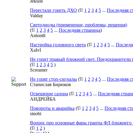
Jekson
Перестали гореть ДХО
(
1
2
3
4
5
...
Последняя с
Valday
Светодиоды (применение, проблемы, решения)
(
1
2
3
4
5
...
Последняя страница
)
Antontlt
Настройка головного света
(
1
2
3
4
5
...
Последн
XaIvI
Не горит правый ближний свет. Предохранители и
(
1
2
3
4
5
)
Screamer
Не горят стоп-сигналы
(
1
2
3
4
5
...
Последняя с
Станислав Бирюков
Освещение салона
(
1
2
3
4
5
...
Последняя стран
АНДРЕЙБА
Повороты и аварийка
(
1
2
3
4
5
...
Последняя ст
sinobi
Вопрос про основные фары гранты ФЛ ближнего и
(
1
2
)