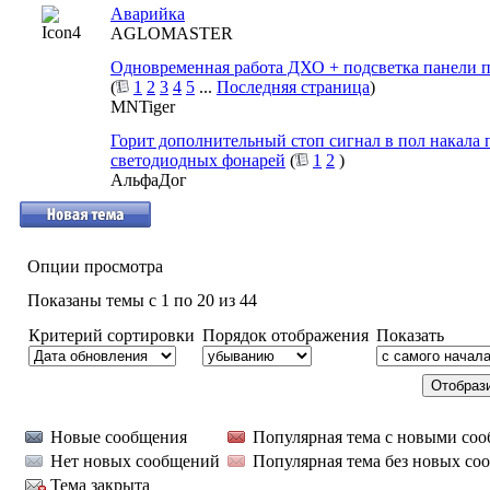
Аварийка
AGLOMASTER
Одновременная работа ДХО + подсветка панели 
(
1
2
3
4
5
...
Последняя страница
)
MNTiger
Горит дополнительный стоп сигнал в пол накала 
светодиодных фонарей
(
1
2
)
АльфаДог
Опции просмотра
Показаны темы с 1 по 20 из 44
Критерий сортировки
Порядок отображения
Показать
Новые сообщения
Популярная тема с новыми со
Нет новых сообщений
Популярная тема без новых со
Тема закрыта