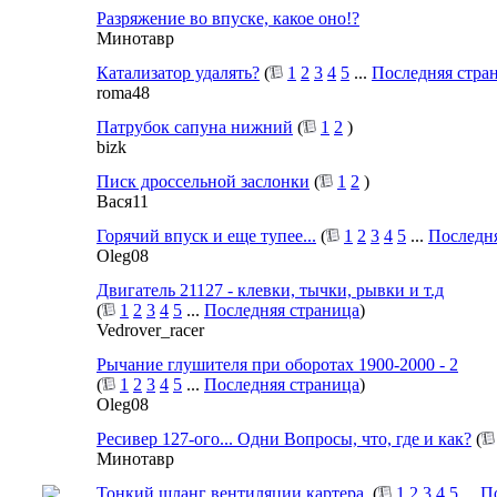
Разряжение во впуске, какое оно!?
Минотавр
Катализатор удалять?
(
1
2
3
4
5
...
Последняя стра
roma48
Патрубок сапуна нижний
(
1
2
)
bizk
Писк дроссельной заслонки
(
1
2
)
Вася11
Горячий впуск и еще тупее...
(
1
2
3
4
5
...
Последн
Oleg08
Двигатель 21127 - клевки, тычки, рывки и т.д
(
1
2
3
4
5
...
Последняя страница
)
Vedrover_racer
Рычание глушителя при оборотах 1900-2000 - 2
(
1
2
3
4
5
...
Последняя страница
)
Oleg08
Ресивер 127-ого... Одни Вопросы, что, где и как?
(
Минотавр
Тонкий шланг вентиляции картера.
(
1
2
3
4
5
...
П