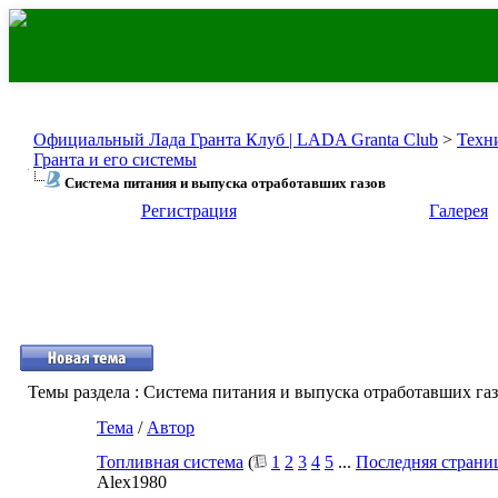
Официальный Лада Гранта Клуб | LADA Granta Club
>
Техн
Гранта и его системы
Система питания и выпуска отработавших газов
Регистрация
Галерея
Темы раздела
: Система питания и выпуска отработавших га
Тема
/
Автор
Топливная система
(
1
2
3
4
5
...
Последняя страни
Alex1980