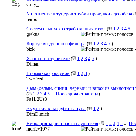
Gray_sr
Уплотнение штуцеров трубки продувки адсорбера
(
harbor
Система выпуска отработавших газов
(
1
2
3
4
5
..
grekus
Корпус воздушного фильтра
(
1
2
3
4
5
)
bizk
Хлопки в глушителе
(
1
2
3
4
5
)
Diman
Промывка форсунок
(
1
2
3
)
Twofeed
Дым (белый, синий, черный) и запах из выхлопной
(
1
2
3
4
5
...
Последняя страница
)
Fa1L2Us3
Эмульсия в патрубке сапуна
(
1
2
)
DimDimich
Вибрация задней части глушителя
(
1
2
3
4
5
...
Пос
morfey1977