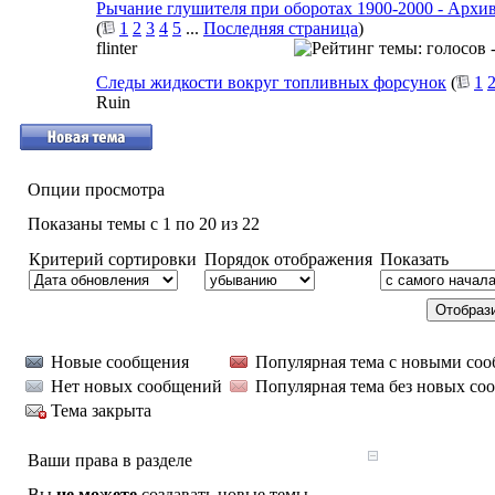
Рычание глушителя при оборотах 1900-2000 - Архи
(
1
2
3
4
5
...
Последняя страница
)
flinter
Следы жидкости вокруг топливных форсунок
(
1
Ruin
Опции просмотра
Показаны темы с 1 по 20 из 22
Критерий сортировки
Порядок отображения
Показать
Новые сообщения
Популярная тема с новыми со
Нет новых сообщений
Популярная тема без новых со
Тема закрыта
Ваши права в разделе
Вы
не можете
создавать новые темы