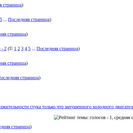
я страница
)
5
...
Последняя страница
)
няя страница
)
 - 2
(
1
2
3
4
5
...
Последняя страница
)
няя страница
)
оследняя страница
)
лжительности стука только что запущенного холодного двигател
дняя страница
)