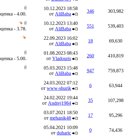
10.12.2023
18:58
346
303,982
от
AliBaba
10.12.2023
13:40
551
539,403
от
AliBaba
22.09.2023
16:02
18
69,630
от
AliBaba
01.08.2023
08:43
260
410,819
от
Vladouris
05.03.2023
15:48
947
759,873
от
AliBaba
24.03.2022
07:12
6
63,944
от
www-shurik
24.02.2022
19:44
35
107,298
от
Andrej1984
03.07.2021
18:50
17
95,296
от
mehanik48
05.04.2021
10:09
0
74,436
от
duharic