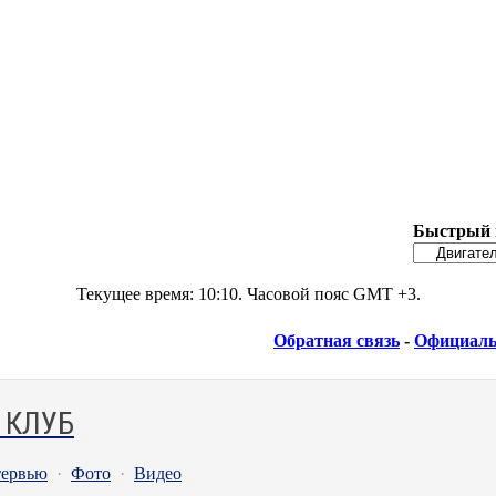
Быстрый 
Текущее время:
10:10
. Часовой пояс GMT +3.
Обратная связь
-
Официаль
 КЛУБ
ервью
·
Фото
·
Видео