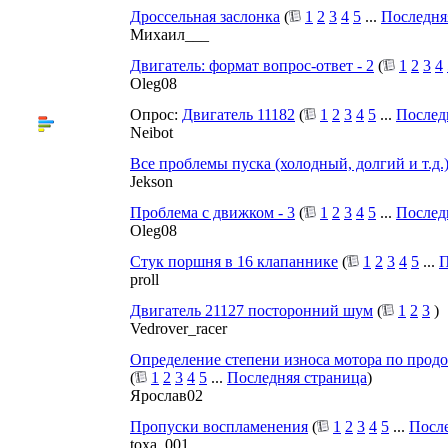
Дроссельная заслонка
(
1
2
3
4
5
...
Последня
Михаил___
Двигатель: формат вопрос-ответ - 2
(
1
2
3
4
Oleg08
Опрос:
Двигатель 11182
(
1
2
3
4
5
...
Послед
Neibot
Все проблемы пуска (холодный, долгий и т.д.)
Jekson
Проблема с движком - 3
(
1
2
3
4
5
...
Послед
Oleg08
Стук поршня в 16 клапаннике
(
1
2
3
4
5
...
П
proll
Двигатель 21127 посторонний шум
(
1
2
3
)
Vedrover_racer
Определение степени износа мотора по продо
(
1
2
3
4
5
...
Последняя страница
)
Ярослав02
Пропуски воспламенения
(
1
2
3
4
5
...
После
toxa_001