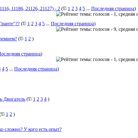
16, 11186, 21126, 21127) - 2
(
1
2
3
4
5
...
Последняя страница
)
Гранте"??
(
1
2
3
4
5
...
Последняя страница
)
 ремнем?
(
1
2
)
оследняя страница
)
3
4
5
...
Последняя страница
)
ь Двигатель
(
1
2
3
4
)
(
1
2
)
ько сложно? У кого есть опыт?