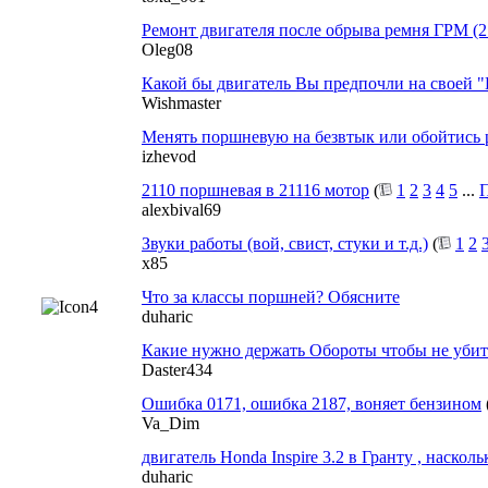
Ремонт двигателя после обрыва ремня ГРМ (211
Oleg08
Какой бы двигатель Вы предпочли на своей "
Wishmaster
Менять поршневую на безвтык или обойтись
izhevod
2110 поршневая в 21116 мотор
(
1
2
3
4
5
...
П
alexbival69
Звуки работы (вой, свист, стуки и т.д.)
(
1
2
x85
Что за классы поршней? Обясните
duharic
Какие нужно держать Обороты чтобы не убит
Daster434
Ошибка 0171, ошибка 2187, воняет бензином
Va_Dim
двигатель Honda Inspire 3.2 в Гранту , наскол
duharic