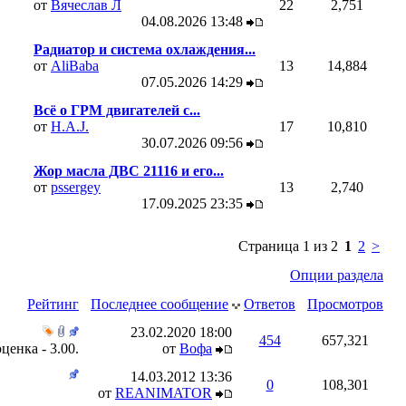
от
Вячеслав Л
22
2,751
04.08.2026
13:48
Радиатор и система охлаждения...
от
AliBaba
13
14,884
07.05.2026
14:29
Всё о ГРМ двигателей с...
от
H.A.J.
17
10,810
30.07.2026
09:56
Жор масла ДВС 21116 и его...
от
pssergey
13
2,740
17.09.2025
23:35
Страница 1 из 2
1
2
>
Опции раздела
Рейтинг
Последнее сообщение
Ответов
Просмотров
23.02.2020
18:00
454
657,321
от
Вофа
14.03.2012
13:36
0
108,301
от
REANIMATOR