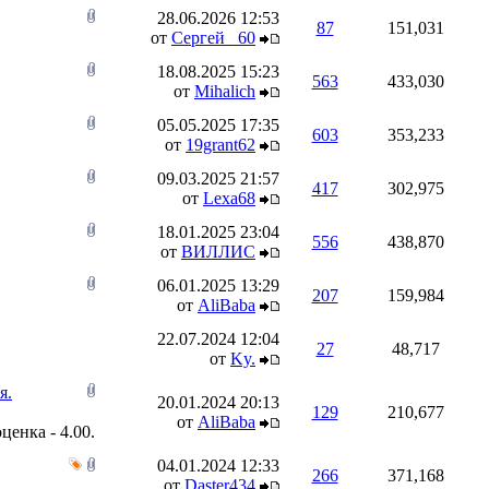
28.06.2026
12:53
87
151,031
от
Сергей _60
18.08.2025
15:23
563
433,030
от
Mihalich
05.05.2025
17:35
603
353,233
от
19grant62
09.03.2025
21:57
417
302,975
от
Lexa68
18.01.2025
23:04
556
438,870
от
ВИЛЛИС
06.01.2025
13:29
207
159,984
от
AliBaba
22.07.2024
12:04
27
48,717
от
Ky.
я.
20.01.2024
20:13
129
210,677
от
AliBaba
04.01.2024
12:33
266
371,168
от
Daster434