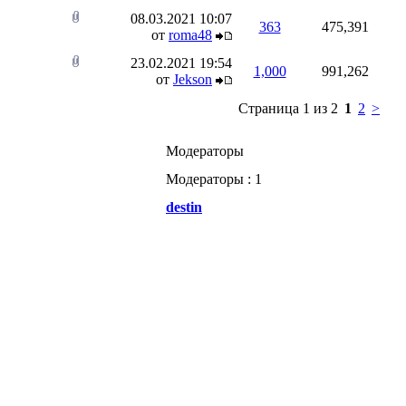
08.03.2021
10:07
363
475,391
от
roma48
23.02.2021
19:54
1,000
991,262
от
Jekson
Страница 1 из 2
1
2
>
Модераторы
Модераторы : 1
destin