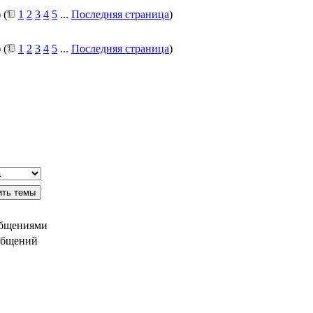
)
(
1
2
3
4
5
...
Последняя страница
)
)
(
1
2
3
4
5
...
Последняя страница
)
общениями
общений