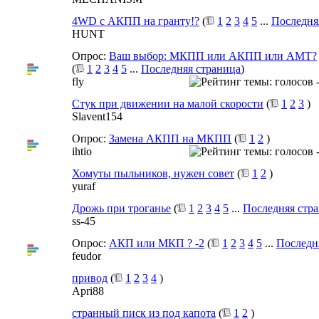
4WD c АКПП на гранту!?
(
1
2
3
4
5
...
Последня
HUNT
Опрос:
Ваш выбор: МКПП или АКПП или АМТ?
(
1
2
3
4
5
...
Последняя страница
)
flу
Стук при движении на малой скорости
(
1
2
3
)
Slavent154
Опрос:
Замена АКПП на МКПП
(
1
2
)
ihtio
Хомуты пыльников, нужен совет
(
1
2
)
yuraf
Дрожь при троганье
(
1
2
3
4
5
...
Последняя стр
ss-45
Опрос:
АКП или МКП ? -2
(
1
2
3
4
5
...
Последн
feudor
привод
(
1
2
3
4
)
Apri88
странный писк из под капота
(
1
2
)