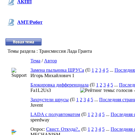
АКПП
АМТ/Робот
Темы раздела
: Трансмиссия Лада Гранта
Тема
/
Автор
Замена пыльника ШРУСа
(
1
2
3
4
5
...
Последня
Игорь Михайлович 1
Блокировка дифференциала
(
1
2
3
4
5
...
Послед
Fa1L2Us3
Захрустели шрусы
(
1
2
3
4
5
...
Последняя стран
Juvent
LADA с полуавтоматом
(
1
2
3
4
5
...
Последняя 
speedway
Опрос:
Свист. Откуда?..
(
1
2
3
4
5
...
Последняя 
MECHANISM