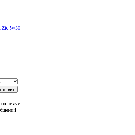
 Zic 5w30
общениями
общений