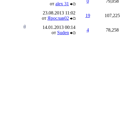
0
79,058
от
alex 31
23.08.2013
11:02
19
107,225
от
Ярослав02
14.01.2013
00:14
4
78,258
от
Suden