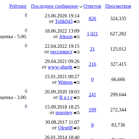
Рейтинг
Последнее сообщение
Ответов
Просмотров
23.06.2026
19:14
826
324,335
от
Tolik043
18.06.2022
13:09
1,021
627,282
от
Jekson
22.04.2022
19:15
21
125,012
от
пессимист
29.04.2021
09:26
216
327,415
от
www-shurik
15.01.2021
00:27
0
66,666
от
Watson
20.09.2020
18:03
241
299,644
от
B u r e
15.09.2018
18:25
199
272,344
от
pssergey
30.08.2017
11:07
8
83,736
от
Oleg08
26.01.2014
18:40