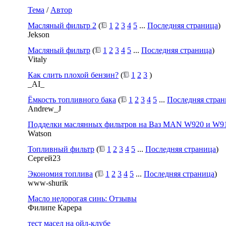
Тема
/
Автор
Масляный фильтр 2
(
1
2
3
4
5
...
Последняя страница
)
Jekson
Масляный фильтр
(
1
2
3
4
5
...
Последняя страница
)
Vitaly
Как слить плохой бензин?
(
1
2
3
)
_AI_
Ёмкость топливного бака
(
1
2
3
4
5
...
Последняя стран
Andrew_J
Подделки маслянных фильтров на Ваз MAN W920 и W9
Watson
Топливный фильтр
(
1
2
3
4
5
...
Последняя страница
)
Сергей23
Экономия топлива
(
1
2
3
4
5
...
Последняя страница
)
www-shurik
Масло недорогая синь: Отзывы
Филипе Карера
тест масел на ойл-клубе