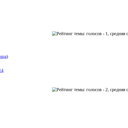
ица
)
14