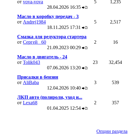
от
vova-vova
5
1,235
28.04.2026
16:35
Масло в коробку передач - 3
от
Andrej1984
5
2,517
18.11.2025
17:31
Смазка для редуктора стартера
от
Сергей _60
2
16
21.09.2023
00:29
Масло в двигатель - 24
от
Tolik043
23
32,454
07.06.2026
13:20
Присадки в бензин
от
AliBaba
3
539
12.04.2026
10:40
ЛКП авто (полироли, уход и...
от
Lexa68
2
357
01.04.2025
12:54
Опции раздела