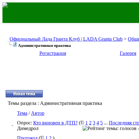
Официальный Лада Гранта Клуб | LADA Granta Club
>
Общи
Административная практика
Регистрация
Галерея
Темы раздела
: Административная практика
Тема
/
Автор
Опрос:
Кто виновен в ДТП?
(
1
2
3
4
5
...
Последняя ст
Димедрол
Протокол
(
1
2
)