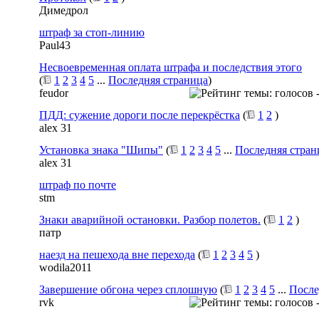
Димедрол
штраф за стоп-линию
Paul43
Несвоевременная оплата штрафа и последствия этого
(
1
2
3
4
5
...
Последняя страница
)
feudor
ПДД: сужение дороги после перекрёстка
(
1
2
)
alex 31
Установка знака "Шипы"
(
1
2
3
4
5
...
Последняя стран
alex 31
штраф по почте
stm
Знаки аварийной остановки. Разбор полетов.
(
1
2
)
патр
наезд на пешехода вне перехода
(
1
2
3
4
5
)
wodila2011
Завершение обгона через сплошную
(
1
2
3
4
5
...
После
rvk