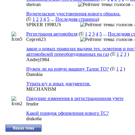
sheivan
Водительские удостоверения нового образца.
(
1
2
3
4
5
...
Последняя страница
)
SPIKER 199RUS
Регистрация автомобиля
(
1
2
3
4
5
...
Последняя с
Сергей23
закон о новых правилах выдачи тех. осмотров и пос
автомобилей переоборудованных на газ
(
1
2
3
)
Andrej1984
Нужен ли на новую машину Талон ТО?
(
1
2
)
Danokia
Утрата в/у и иных документов.
MECHANISM
Грядущие изменения в регистрационном учете
feudor
Какой порядок оформления нового ТС?
drako6a