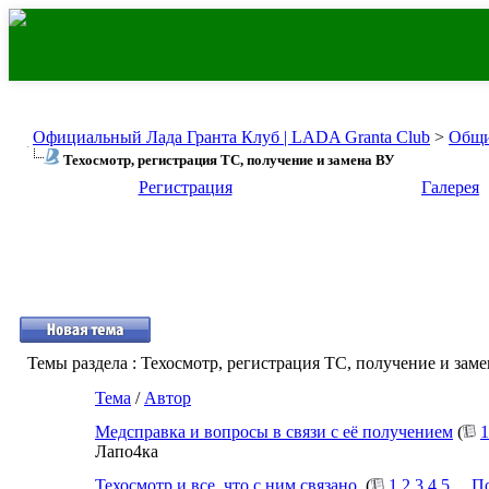
Официальный Лада Гранта Клуб | LADA Granta Club
>
Общи
Техосмотр, регистрация ТС, получение и замена ВУ
Регистрация
Галерея
Темы раздела
: Техосмотр, регистрация ТС, получение и зам
Тема
/
Автор
Медсправка и вопросы в связи с её получением
(
1
Лапо4ка
Техосмотр и все, что с ним связано.
(
1
2
3
4
5
...
По