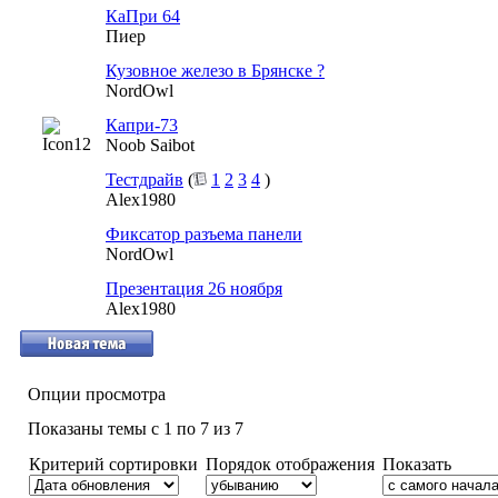
КаПри 64
Пиер
Кузовное железо в Брянске ?
NordOwl
Капри-73
Noob Saibot
Тестдрайв
(
1
2
3
4
)
Alex1980
Фиксатор разъема панели
NordOwl
Презентация 26 ноября
Alex1980
Опции просмотра
Показаны темы с 1 по 7 из 7
Критерий сортировки
Порядок отображения
Показать