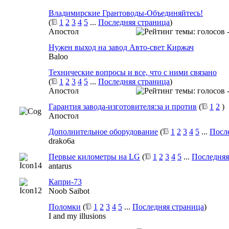
Владимирские Грантоводы-Объединяйтесь!
(
1
2
3
4
5
...
Последняя страница
)
Апостол
Нужен выход на завод Авто-свет Киржач
Baloo
Технические вопросы и все, что с ними связано
(
1
2
3
4
5
...
Последняя страница
)
Апостол
Гарантия завода-изготовителя:за и против
(
1
2
)
Апостол
Дополнительное оборудование
(
1
2
3
4
5
...
Посл
drako6a
Первые километры на LG
(
1
2
3
4
5
...
Последняя
antarus
Капри-73
Noob Saibot
Поломки
(
1
2
3
4
5
...
Последняя страница
)
I and my illusions