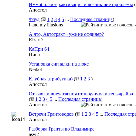
Иммобилайзер:активация и возникшие проблемы
(
Апостол
Флуд
(
1
2
3
4
5
...
Последняя страница
)
I and my illusions
А что, Автотракт - уже не офдилер?
RizarD
КаПри 64
Пиер
Установка сигналки на люкс
Neibot
Клубная атрибутика)
(
1
2
3
)
Апостол
Отзывы и впечатления от шоу-рума и тест-драйва
(
1
2
3
4
5
...
Последняя страница
)
Апостол
Встречи Грантоводов
(
1
2
3
4
5
...
Последняя стр
Апостол
Разборка Гранты во Владимире
asw2