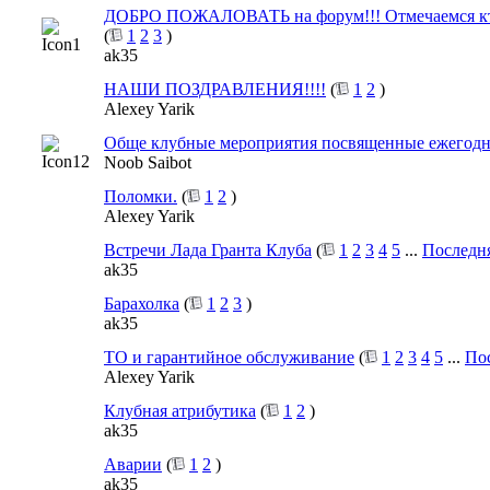
ДОБРО ПОЖАЛОВАТЬ на форум!!! Отмечаемся кто
(
1
2
3
)
ak35
НАШИ ПОЗДРАВЛЕНИЯ!!!!
(
1
2
)
Alexey Yarik
Обще клубные мероприятия посвященные ежегодн
Noob Saibot
Поломки.
(
1
2
)
Alexey Yarik
Встречи Лада Гранта Клуба
(
1
2
3
4
5
...
Последн
ak35
Барахолка
(
1
2
3
)
ak35
ТО и гарантийное обслуживание
(
1
2
3
4
5
...
По
Alexey Yarik
Клубная атрибутика
(
1
2
)
ak35
Аварии
(
1
2
)
ak35