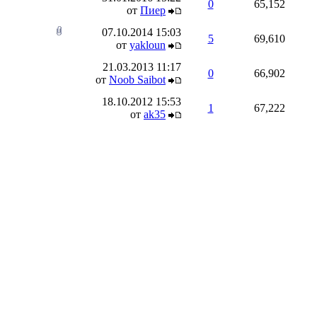
0
65,152
от
Пиер
07.10.2014
15:03
5
69,610
от
yakloun
21.03.2013
11:17
0
66,902
от
Noob Saibot
18.10.2012
15:53
1
67,222
от
ak35