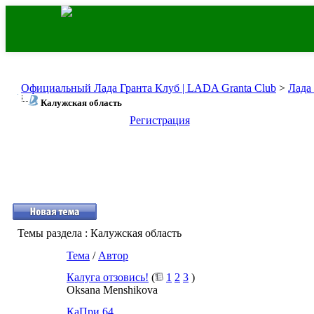
Официальный Лада Гранта Клуб | LADA Granta Club
>
Лада
Калужская область
Регистрация
Темы раздела
: Калужская область
Тема
/
Автор
Калуга отзовись!
(
1
2
3
)
Oksana Menshikova
КаПри 64