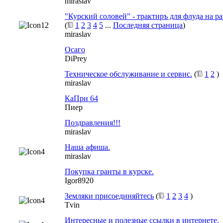
miraslav
"Курский соловей" - трактиръ для флуда на р
(
1
2
3
4
5
...
Последняя страница
)
miraslav
Осаго
DiPrey
Техническое обслуживание и сервис.
(
1
2
)
miraslav
КаПри 64
Пиер
Поздравления!!!
miraslav
Наша афиша.
miraslav
Покупка гранты в курске.
Igor8920
Земляки присоединяйтесь
(
1
2
3
4
)
Tvin
Интересные и полезные ссылки в интернете.