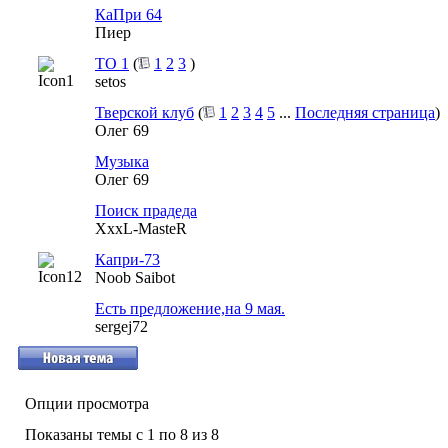
КаПри 64
Пиер
ТО 1
(
1
2
3
)
setos
Тверской клуб
(
1
2
3
4
5
...
Последняя страница
)
Олег 69
Музыка
Олег 69
Поиск прадеда
XxxL-MasteR
Капри-73
Noob Saibot
Есть предложение,на 9 мая.
sergej72
Опции просмотра
Показаны темы с 1 по 8 из 8