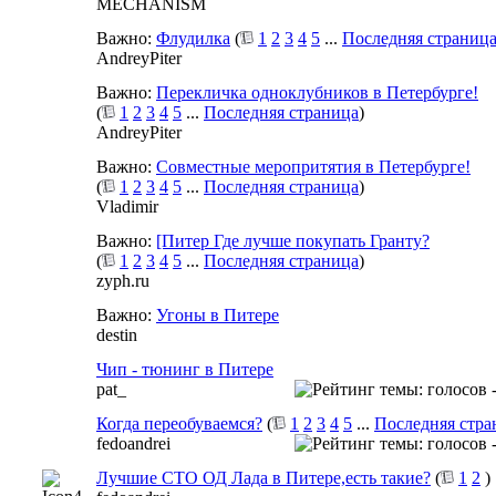
MECHANISM
Важно:
Флудилка
(
1
2
3
4
5
...
Последняя страниц
AndreyPiter
Важно:
Перекличка одноклубников в Петербурге!
(
1
2
3
4
5
...
Последняя страница
)
AndreyPiter
Важно:
Совместные меропритятия в Петербурге!
(
1
2
3
4
5
...
Последняя страница
)
Vladimir
Важно:
[Питер Где лучше покупать Гранту?
(
1
2
3
4
5
...
Последняя страница
)
zyph.ru
Важно:
Угоны в Питере
destin
Чип - тюнинг в Питере
pat_
Когда переобуваемся?
(
1
2
3
4
5
...
Последняя стра
fedoandrei
Лучшие СТО ОД Лада в Питере,есть такие?
(
1
2
)