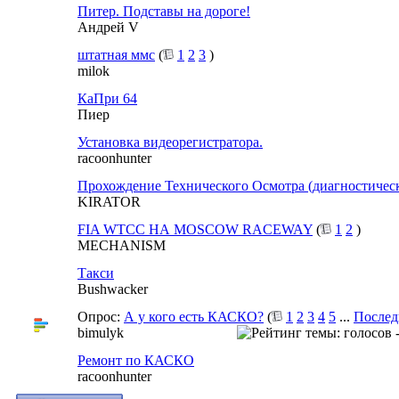
Питер. Подставы на дороге!
Андрей V
штатная ммс
(
1
2
3
)
milok
КаПри 64
Пиер
Установка видеорегистратора.
racoonhunter
Прохождение Технического Осмотра (диагностическ
KIRATOR
FIA WTCC НА MOSCOW RACEWAY
(
1
2
)
MECHANISM
Такси
Bushwacker
Опрос:
А у кого есть КАСКО?
(
1
2
3
4
5
...
Послед
bimulyk
Ремонт по КАСКО
racoonhunter