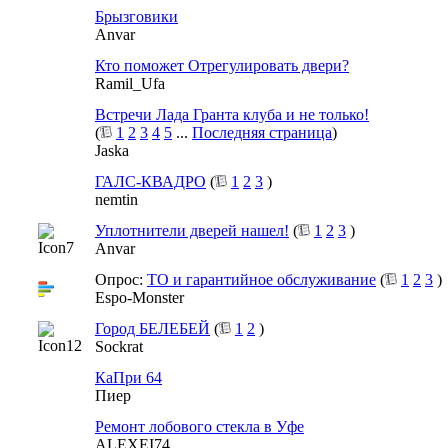
Брызговики
Anvar
Кто поможет Отрегулировать двери?
Ramil_Ufa
Встречи Лада Гранта клуба и не только!
(
1
2
3
4
5
...
Последняя страница
)
Jaska
ГАЛС-КВАДРО
(
1
2
3
)
nemtin
Уплотнители дверей нашел!
(
1
2
3
)
Anvar
Опрос:
ТО и гарантийное обслуживание
(
1
2
3
)
Espo-Monster
Город БЕЛЕБЕЙ
(
1
2
)
Sockrat
КаПри 64
Пиер
Ремонт лобового стекла в Уфе
ALEXEI74