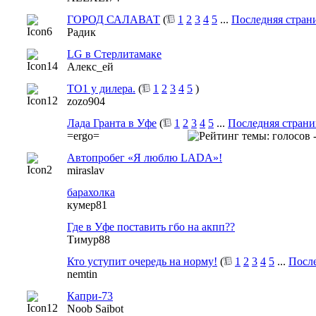
ГОРОД САЛАВАТ
(
1
2
3
4
5
...
Последняя стран
Радик
LG в Стерлитамаке
Алекс_ей
ТО1 у дилера.
(
1
2
3
4
5
)
zozo904
Лада Гранта в Уфе
(
1
2
3
4
5
...
Последняя страни
=ergo=
Автопробег «Я люблю LADA»!
miraslav
барахолка
кумер81
Где в Уфе поставить гбо на акпп??
Тимур88
Кто уступит очередь на норму!
(
1
2
3
4
5
...
После
nemtin
Капри-73
Noob Saibot