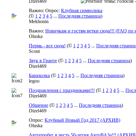
Dizel469
Важно: Опрос:
Клубная символика
(
1
2
3
4
5
...
Последняя страница
)
Mekhonin
Важно:
Новичкам и гостям ветки сюда!!! (FAQ по 
Oluska
Пермь - все сюда!
(
1
2
3
4
5
...
Последняя страни
Scout
Звук в Гранте
(
1
2
3
4
5
...
Последняя страница
)
Dizel469
Барахолка
(
1
2
3
4
5
...
Последняя страница
)
legoo
Поздравления с праздниками!!!
(
1
2
3
4
5
...
Посл
Dizel469
Общение
(
1
2
3
4
5
...
Последняя страница
)
Dizel469
Опрос:
Клубный Новый Год 2017 (АРХИВ)
Oluska
Автопробег в честь 50-летия АвтоВАЗа!!! (АРХИВ