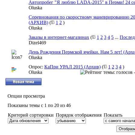
Автопробег "Я люблю LADA-2015" в Перми! 24 с
Oluska
Соревнования по скоростному маневрированию 20 
(АРХИВ)
(
1
2
)
Oluska
Заказы в интернет-магазинах
(
1
2
3
4
5
...
Послед
Dizel469
День Рождения Пермской ячейки. Нам 5 лет! (Арх
Oluska
Опрос:
КаПри УРАЛ 2015 (Архив)
(
1
2
3
4
)
Oluska
Опции просмотра
Показаны темы с 1 по 20 из 46
Критерий сортировки
Порядок отображения
Показать