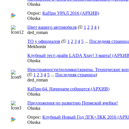
Oluska
Опрос:
КаПри УРАЛ 2016 (АРХИВ)
Oluska
Цвет вашего автомобиля
(
1
2
3
4
)
ded_roman
ТО у официалов
(
1
2
3
4
5
...
Последняя страниц
Mekhonin
Клубный тест-драйв LADA Xray! 3 марта! (АРХИВ
Oluska
Неисправности/поломки/скрипы. Технические во
(
1
2
3
4
5
...
Последняя страница
)
ded_roman
КаПри-64. Начинаем собиратся (АРХИВ)
Oluska
Предложения по развитию Пермской ячейки!
Oluska
Опрос:
Клубный Новый Год ЛГК+ЛКК 2016 (АРХ
Oluska