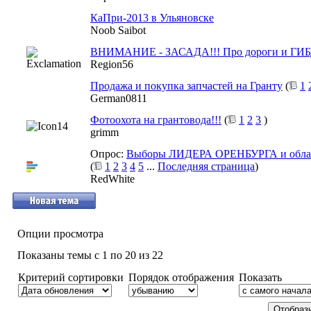
КаПри-2013 в Ульяновске
Noob Saibot
ВНИМАНИЕ - ЗАСАДА!!! Про дороги и ГИБ
Region56
Продажа и покупка запчастей на Гранту
(
1
German0811
Фотоохота на грантовода!!!
(
1
2
3
)
grimm
Опрос:
Выборы ЛИДЕРА ОРЕНБУРГА и обла
(
1
2
3
4
5
...
Последняя страница
)
RedWhite
Опции просмотра
Показаны темы с 1 по 20 из 22
Критерий сортировки
Порядок отображения
Показать