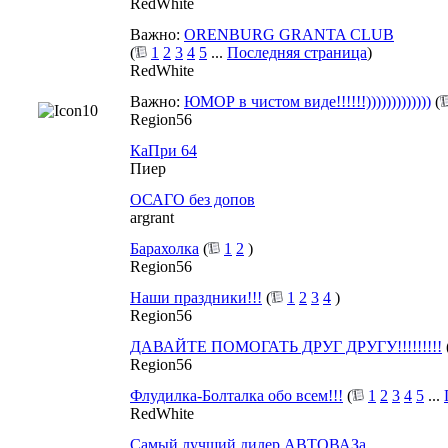
RedWhite
Важно:
ОRENBURG GRANTA CLUB
(
1
2
3
4
5
...
Последняя страница
)
RedWhite
Важно:
ЮМОР в чистом виде!!!!!!)))))))))))))
(
Region56
КаПри 64
Пиер
ОСАГО без допов
argrant
Барахолка
(
1
2
)
Region56
Наши праздники!!!
(
1
2
3
4
)
Region56
ДАВАЙТЕ ПОМОГАТЬ ДРУГ ДРУГУ!!!!!!!!!
Region56
Флудилка-Болталка обо всем!!!
(
1
2
3
4
5
...
RedWhite
Самый лучший дилер АВТОВАЗа