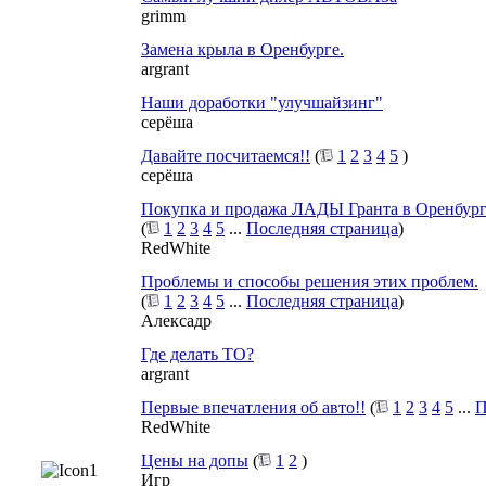
grimm
Замена крыла в Оренбурге.
argrant
Наши доработки "улучшайзинг"
серёша
Давайте посчитаемся!!
(
1
2
3
4
5
)
серёша
Покупка и продажа ЛАДЫ Гранта в Оренбург
(
1
2
3
4
5
...
Последняя страница
)
RedWhite
Проблемы и способы решения этих проблем.
(
1
2
3
4
5
...
Последняя страница
)
Алексадр
Где делать ТО?
argrant
Первые впечатления об авто!!
(
1
2
3
4
5
...
П
RedWhite
Цены на допы
(
1
2
)
Игр