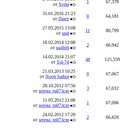
1
67,378
от
Sveta
31.01.2016
21:23
0
64,181
от
Пиер
27.05.2015
13:08
11
80,799
от
und
18.02.2014
12:08
2
66,942
от
ua4fml
14.02.2014
21:07
48
125,559
от
Tol-74
21.03.2013
10:25
0
67,067
от
Noob Saibot
28.10.2012
07:56
3
67,032
от
serega_m073cm
11.05.2012
21:06
1
67,096
от
serega_m073cm
24.02.2012
17:20
2
66,826
от
serega_m073cm