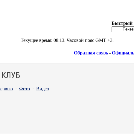
Быстрый 
Текущее время:
08:13
. Часовой пояс GMT +3.
Обратная связь
-
Официаль
 КЛУБ
ервью
·
Фото
·
Видео