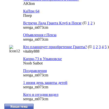
AKlion
КаПри 64
Пиер
Встречи Лада Гранта Клуб в Пензе
(
1
2
)
serega_m073cm
Объявления г.Пенза
serega_m073cm
Кто планирует приобретение Гранты?
(
1
2
3
4
5
)
vitality888
Капри-73 в Ульяновске
Noob Saibot
Поздравления
serega_m073cm
1 июня день защиты детей
serega_m073cm
Кого я сегодня видел
serega_m073cm