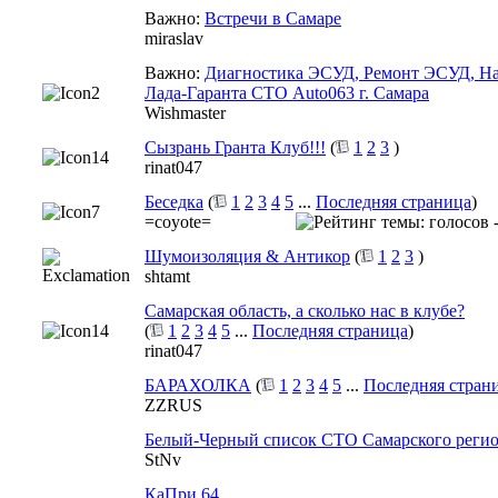
Важно:
Встречи в Самаре
miraslav
Важно:
Диагностика ЭСУД, Ремонт ЭСУД, На
Лада-Гаранта СТО Auto063 г. Самара
Wishmaster
Сызрань Гранта Клуб!!!
(
1
2
3
)
rinat047
Беседка
(
1
2
3
4
5
...
Последняя страница
)
=coyote=
Шумоизоляция & Антикор
(
1
2
3
)
shtamt
Самарская область, а сколько нас в клубе?
(
1
2
3
4
5
...
Последняя страница
)
rinat047
БАРАХОЛКА
(
1
2
3
4
5
...
Последняя стран
ZZRUS
Белый-Черный список СТО Самарского регио
StNv
КаПри 64