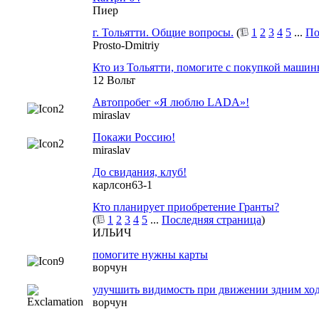
Пиер
г. Тольятти. Общие вопросы.
(
1
2
3
4
5
...
По
Prosto-Dmitriy
Кто из Тольятти, помогите с покупкой машин
12 Вольт
Автопробег «Я люблю LADA»!
miraslav
Покажи Россию!
miraslav
До свидания, клуб!
карлсон63-1
Кто планирует приобретение Гранты?
(
1
2
3
4
5
...
Последняя страница
)
ИЛЬИЧ
помогите нужны карты
ворчун
улучшить видимость при движении здним ход
ворчун