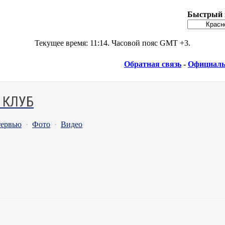
Быстрый 
Текущее время:
11:14
. Часовой пояс GMT +3.
Обратная связь
-
Официаль
 КЛУБ
ервью
·
Фото
·
Видео