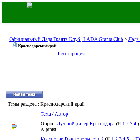
Официальный Лада Гранта Клуб | LADA Granta Club
>
Лада
Краснодарский край
Регистрация
Темы раздела
: Краснодарский край
Тема
/
Автор
Опрос:
Лучший дилер Краснодара
(
1
2
3
4
)
Alpinist
Краснодар Грантоводы есть ?
(
1
2
3
4
5
...
П