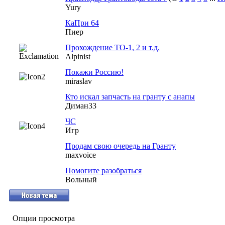
Yury
КаПри 64
Пиер
Прохождение ТО-1, 2 и т.д.
Alpinist
Покажи Россию!
miraslav
Кто искал запчасть на гранту с анапы
Диман33
ЧС
Игр
Продам свою очередь на Гранту
maxvoice
Помогите разобраться
Вольный
Опции просмотра