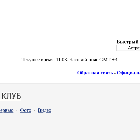
Быстрый 
Текущее время:
11:03
. Часовой пояс GMT +3.
Обратная связь
-
Официаль
 КЛУБ
ервью
·
Фото
·
Видео