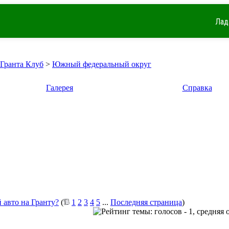
Лад
 Гранта Клуб
>
Южный федеральный округ
Галерея
Справка
 авто на Гранту?
(
1
2
3
4
5
...
Последняя страница
)