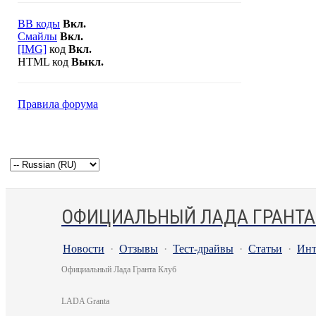
BB коды
Вкл.
Смайлы
Вкл.
[IMG]
код
Вкл.
HTML код
Выкл.
Правила форума
ОФИЦИАЛЬНЫЙ ЛАДА ГРАНТА
Новости
·
Отзывы
·
Тест-драйвы
·
Статьи
·
Инт
Официальный Лада Гранта Клуб
LADA Granta