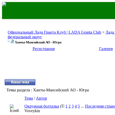
Официальный Лада Гранта Клуб | LADA Granta Club
>
Лада
федеральный округ
Ханты-Мансийский АО - Югра
Регистрация
Галерея
Темы раздела
: Ханты-Мансийский АО - Югра
Тема
/
Автор
Окружная болталка
(
1
2
3
4
5
...
Последняя стран
Voveykin