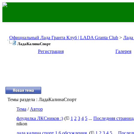
Официальный Лада Гранта Клуб | LADA Granta Club
>
Лада
ЛадаКалинаСпорт
Регистрация
Галерея
Темы раздела
: ЛадаКалинаСпорт
Тема
/
Автор
флудилка ЛКСников :)
(
1
2
3
4
5
...
Последняя страниц
nikon
лада калина спорт 1.6 обсуждения.
(
1
2
3
4
5
...
Послед