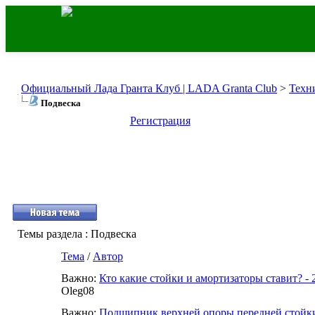
Официальный Лада Гранта Клуб | LADA Granta Club
>
Техн
Подвеска
Регистрация
Темы раздела
: Подвеска
Тема
/
Автор
Важно:
Кто какие стойки и амортизаторы ставит? - 
Oleg08
Важно:
Подшипник верхней опоры передней стойк