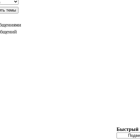
общениями
общений
Быстрый 