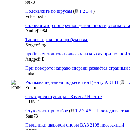
ил73
Подскажите по шрусам
(
1
2
3
4
)
Velosipedik
Стабилизатор поперечной устойчивости, стойки ст
Andrej1984
Тащит вправо при пробуксовке
SergeySerg
пробивает заднюю подвеску на кочках при полной 
Андрей Б
При повороте направо спереди раздаётся странный 
mihaill
Растяжка передней подвески на Гранту АКПП
(
1
Zoltar
Ось задней ступицы... Замена! На что?
HUNT
Стук стоек при отбое
(
1
2
3
4
5
...
Последняя стра
Stan73
Пыльники шаровой опоры ВАЗ 2108 прозрачный