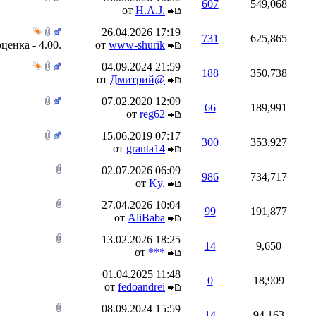
607
549,068
от
H.A.J.
26.04.2026
17:19
731
625,865
от
www-shurik
04.09.2024
21:59
188
350,738
от
Дмитрий@
07.02.2020
12:09
66
189,991
от
reg62
15.06.2019
07:17
300
353,927
от
granta14
02.07.2026
06:09
986
734,717
от
Ky.
27.04.2026
10:04
99
191,877
от
AliBaba
13.02.2026
18:25
14
9,650
от
***
01.04.2025
11:48
0
18,909
от
fedoandrei
08.09.2024
15:59
14
94,163