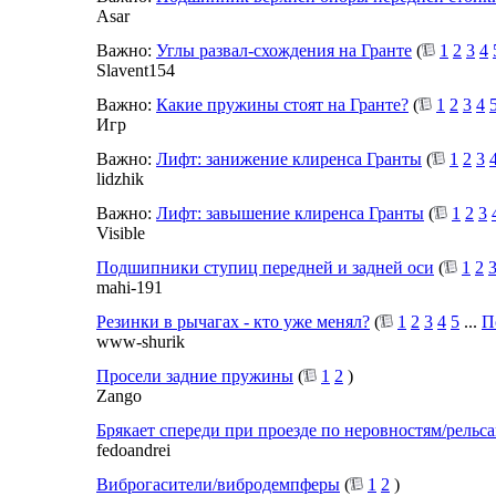
Asar
Важно:
Углы развал-схождения на Гранте
(
1
2
3
4
Slavent154
Важно:
Какие пружины стоят на Гранте?
(
1
2
3
4
Игр
Важно:
Лифт: занижение клиренса Гранты
(
1
2
3
lidzhik
Важно:
Лифт: завышение клиренса Гранты
(
1
2
3
Visible
Подшипники ступиц передней и задней оси
(
1
2
mahi-191
Резинки в рычагах - кто уже менял?
(
1
2
3
4
5
...
П
www-shurik
Просели задние пружины
(
1
2
)
Zango
Брякает спереди при проезде по неровностям/рельс
fedoandrei
Виброгасители/вибродемпферы
(
1
2
)