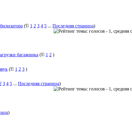
абилизатора
(
1
2
3
4
5
...
Последняя страница
)
загрузки багажника
(
1
2
)
звук
(
1
2
3
)
2
3
4
5
...
Последняя страница
)
ница
)