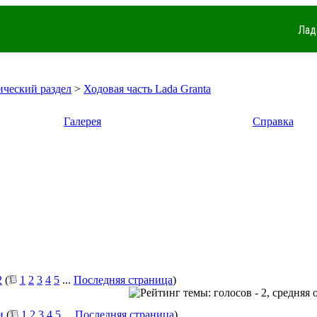
Лад
ический раздел
>
Ходовая часть Lada Granta
Галерея
Справка
2
(
1
2
3
4
5
...
Последняя страница
)
и
(
1
2
3
4
5
...
Последняя страница
)