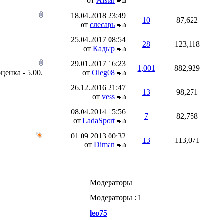
от
Alstar
18.04.2018
23:49
10
87,622
от
слесарь
25.04.2017
08:54
28
123,118
от
Кадыр
29.01.2017
16:23
1,001
882,929
от
Oleg08
26.12.2016
21:47
13
98,271
от
vess
08.04.2014
15:56
7
82,758
от
LadaSport
01.09.2013
00:32
13
113,071
от
Diman
Модераторы
Модераторы : 1
leo75