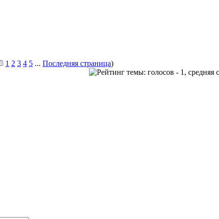
1
2
3
4
5
...
Последняя страница
)