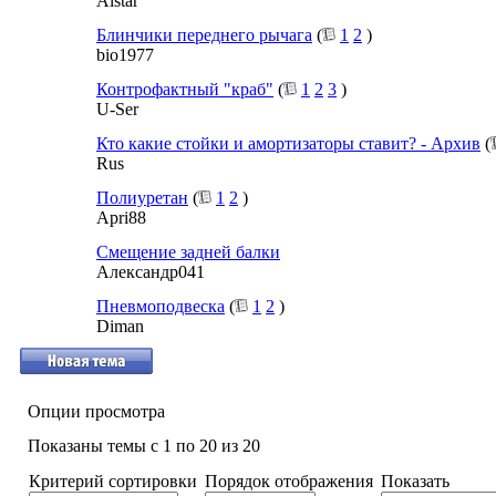
Alstar
Блинчики переднего рычага
(
1
2
)
bio1977
Контрофактный "краб"
(
1
2
3
)
U-Ser
Кто какие стойки и амортизаторы ставит? - Архив
(
Rus
Полиуретан
(
1
2
)
Apri88
Смещение задней балки
Александр041
Пневмоподвеска
(
1
2
)
Diman
Опции просмотра
Показаны темы с 1 по 20 из 20
Критерий сортировки
Порядок отображения
Показать