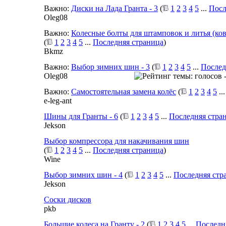
Важно:
Диски на Лада Гранта - 3
(
1
2
3
4
5
...
Посл
Oleg08
Важно:
Колесные болты для штамповок и литья (ко
(
1
2
3
4
5
...
Последняя страница
)
Bkmz
Важно:
Выбор зимних шин - 3
(
1
2
3
4
5
...
Послед
Oleg08
Важно:
Самостоятельная замена колёс
(
1
2
3
4
5
..
e-leg-ant
Шины для Гранты - 6
(
1
2
3
4
5
...
Последняя стра
Jekson
Выбор компрессора для накачивания шин
(
1
2
3
4
5
...
Последняя страница
)
Wine
Выбор зимних шин - 4
(
1
2
3
4
5
...
Последняя стр
Jekson
Соски дисков
pkb
Большие колеса на Гранту - 2
(
1
2
3
4
5
...
Последн