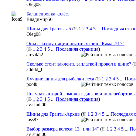
Oleg08
Балансировка колёс.
Владимир56
Шины для Гранты - 5
(
1
2
3
4
5
...
Последняя стра
Oleg08
Опыт эксплуатации штатных шин "Кама -217"
(
1
2
3
4
5
...
Последняя страница
)
arevik52
Сколько стоит заклеить заплаткой прокол в шине?
(
adddd_f
Лучшие шины для рыбалки леса
(
1
2
3
4
5
...
Посл
poolk
Покупать второй комплект дисков или перебортовы
(
1
2
3
4
5
...
Последняя страница
)
av-studi00
Шины для Гранты-Архив
(
1
2
3
4
5
...
Последняя 
joss87
Выбор размера колеса: 13" или 14"
(
1
2
3
4
5
...
По
av-studi00