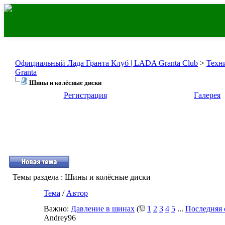
Официальный Лада Гранта Клуб | LADA Granta Club
>
Техн
Granta
Шины и колёсные диски
Регистрация
Галерея
Темы раздела
: Шины и колёсные диски
Тема
/
Автор
Важно:
Давление в шинах
(
1
2
3
4
5
...
Последняя 
Andrey96