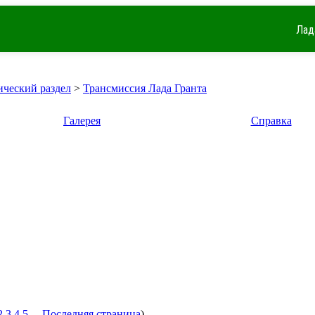
Лад
ический раздел
>
Трансмиссия Лада Гранта
Галерея
Справка
2
3
4
5
...
Последняя страница
)