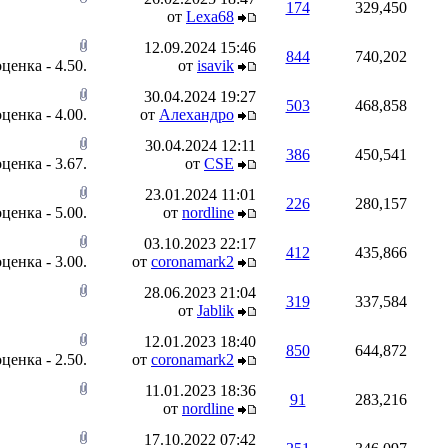
174
329,450
от
Lexa68
12.09.2024
15:46
844
740,202
от
isavik
30.04.2024
19:27
503
468,858
от
Алехандро
30.04.2024
12:11
386
450,541
от
CSE
23.01.2024
11:01
226
280,157
от
nordline
03.10.2023
22:17
412
435,866
от
coronamark2
28.06.2023
21:04
319
337,584
от
Jablik
12.01.2023
18:40
850
644,872
от
coronamark2
11.01.2023
18:36
91
283,216
от
nordline
17.10.2022
07:42