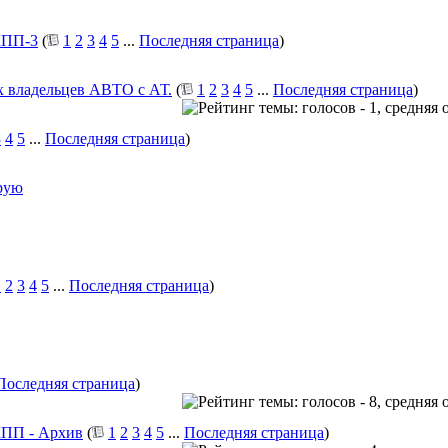
АКПП-3
(
1
2
3
4
5
...
Последняя страница
)
 владельцев АВТО с АТ.
(
1
2
3
4
5
...
Последняя страница
)
3
4
5
...
Последняя страница
)
орую
1
2
3
4
5
...
Последняя страница
)
Последняя страница
)
КПП - Архив
(
1
2
3
4
5
...
Последняя страница
)