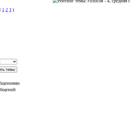
1
2
3
)
общениями
общений