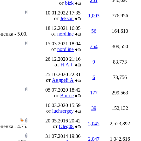
251
346,097
от
bizk
10.01.2022
17:35
1,003
776,956
от
Jekson
18.12.2021
16:05
56
164,610
от
nordline
15.03.2021
18:04
254
309,550
от
nordline
26.12.2020
21:16
9
83,773
от
H.A.J.
25.10.2020
22:31
6
73,756
от
Андрей А
05.07.2020
18:42
177
299,563
от
B u r e
16.03.2020
15:59
39
152,132
от
luchsergey
20.05.2016
20:42
5,045
2,523,892
от
Oleg08
31.07.2014
19:36
2,047
1,042,616