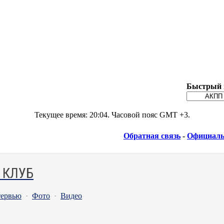
Быстрый 
Текущее время:
20:04
. Часовой пояс GMT +3.
Обратная связь
-
Официаль
 КЛУБ
ервью
·
Фото
·
Видео