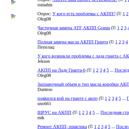
romahin
Опрос:
У кого есть проблемы с АКПП?
(
1
2
Oleg08
Частичная замена ATF АКПП Granta
(
1
2
3
Oleg08
Полная замена масла АКПП Гранта
(
1
2
3
4
Пепелац
У кого возникли проблемы с лада гранта с 
Jekson
АКПП на Ладе Гранта-6
(
1
2
3
4
5
...
Послед
Oleg08
Заправочный объем и тип масла коробки АК
Danteso
появился вой на гранте с акпп
(
1
2
3
4
5
...
П
uno661
ШРУС на АКПП
(
1
2
3
4
5
...
Последняя ст
mik
Ремонт АКПП, практика
(
1
2
3
4
5
...
После