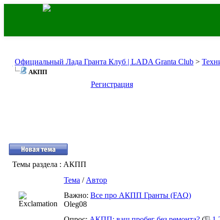
Официальный Лада Гранта Клуб | LADA Granta Club
>
Техн
АКПП
Регистрация
Темы раздела
: АКПП
Тема
/
Автор
Важно:
Все про АКПП Гранты (FAQ)
Oleg08
Опрос:
АКПП: ваш пробег без ремонта?
(
1