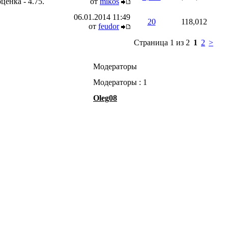
от
mikos
06.01.2014
11:49
20
118,012
от
feudor
Страница 1 из 2
1
2
>
Модераторы
Модераторы : 1
Oleg08