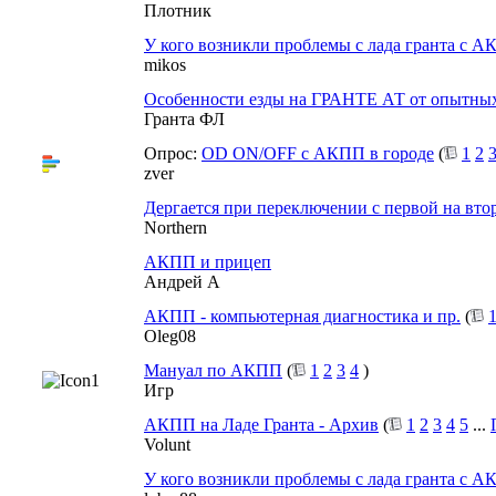
Плотник
У кого возникли проблемы с лада гранта с 
mikos
Особенности езды на ГРАНТЕ АТ от опытных
Гранта ФЛ
Опрос:
ОD ON/OFF с АКПП в городе
(
1
2
zver
Дергается при переключении с первой на вт
Northern
АКПП и прицеп
Андрей А
АКПП - компьютерная диагностика и пр.
(
Oleg08
Мануал по АКПП
(
1
2
3
4
)
Игр
АКПП на Ладе Гранта - Архив
(
1
2
3
4
5
...
Volunt
У кого возникли проблемы с лада гранта с А